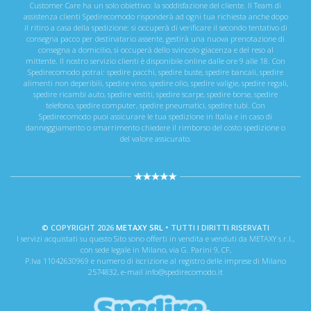
Customer Care ha un solo obiettivo: la soddisfazione del cliente. Il Team di
assistenza clienti Spedirecomodo risponderà ad ogni tua richiesta anche dopo
il ritiro a casa della spedizione: si occuperà di verificare il secondo tentativo di
consegna pacco per destinatario assente, gestirà una nuova prenotazione di
consegna a domicilio, si occuperà dello svincolo giacenza e del reso al
mittente. Il nostro servizio clienti è disponibile online dalle ore 9 alle 18. Con
Spedirecomodo potrai: spedire pacchi, spedire buste, spedire bancali, spedire
alimenti non deperibili, spedire vino, spedire olio, spedire valigie, spedire regali,
spedire ricambi auto, spedire vestiti, spedire scarpe, spedire borse, spedire
telefono, spedire computer, spedire pneumatici, spedire tubi. Con
Spedirecomodo puoi assicurare le tua spedizione in Italia e in caso di
danneggiamento o smarrimento chiedere il rimborso del costo spedizione o
del valore assicurato.
© COPYRIGHT 2026
METAXY SRL
• TUTTI I DIRITTI RISERVATI
I servizi acquistati su questo Sito sono offerti in vendita e venduti da METAXY s.r.l.,
con sede legale in Milano, via G. Parini 9, CF,
P.Iva 11042630969 e numero di iscrizione al registro delle imprese di Milano
2574832, e-mail info@spedirecomodo.it