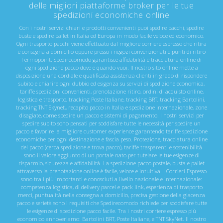
delle migliori piattaforme broker per le tue
spedizioni economiche online
Con i nostri servizi chiari e prodotti convenienti puoi spedire pacchi, spedire
buste e spedire pallet in Italia ed Europa in modo facile veloce ed economico.
Ogni trasporto pacchi viene effettuato dal migliore corriere espresso che ritira
e consegna a domicilio oppure presso i negozi convenzionati e punti di ritiro
Fermopoint. Spedirecomodo garantisce affidabilità e tracciatura online di
ogni spedizione pacco dove e quando vuoi. Il nostro sito online mette a
disposizione una cordiale e qualificata assistenza clienti in grado di rispondere
subito e chiarire ogni dubbio ed esigenza su servizi di spedizione economica,
tariffe spedizioni convenienti, prenotazione ritiro, ordini di acquisto online,
logistica e trasporto, tracking Poste Italiane, tracking BRT, tracking Bartolini,
tracking TNT Skynet,, recapito pacco in Italia e spedizione internazionale, zone
disagiate, come spedire un pacco e sistemi di pagamento. I nostri servizi per
spedire subito sono pensati per soddisfare tutte le necessità per spedire un
pacco e favorire la migliore customer experience garantendo tariffe spedizione
economiche per ogni destinazione e fascia peso. Protezione, tracciatura online
del pacco (cerca spedizione e trova pacco), tariffe trasparenti e sostenibilità
sono il valore aggiunto di un portale nato per tutelare le tue esigenze di
risparmio, sicurezza e affidabilità. La spedizione pacco postale, busta e pallet
attraverso la prenotazione online è facile, veloce e intuitiva. I Corrieri Espresso
sono tra i più importanti e conosciuti a livello nazionale e internazionale:
competenza logistica, di delivery parcel e pack link, esperienza di trasporto
merci, puntualità nella consegna a domicilio, precisa gestione della giacenza
pacco e serietà sono i requisiti che Spedirecomodo richiede per soddisfare tutte
le esigenze di spedizione pacco facile. Tra i nostri corriere espresso più
economico annoveriamo: Bartolini BRT, Poste Italiane, e TNT SkyNet. Il nostro