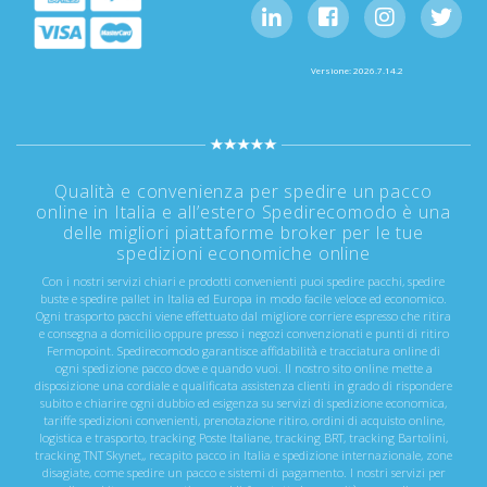
Versione: 2026.7.14.2
Qualità e convenienza per spedire un pacco
online in Italia e all’estero Spedirecomodo è una
delle migliori piattaforme broker per le tue
spedizioni economiche online
Con i nostri servizi chiari e prodotti convenienti puoi spedire pacchi, spedire
buste e spedire pallet in Italia ed Europa in modo facile veloce ed economico.
Ogni trasporto pacchi viene effettuato dal migliore corriere espresso che ritira
e consegna a domicilio oppure presso i negozi convenzionati e punti di ritiro
Fermopoint. Spedirecomodo garantisce affidabilità e tracciatura online di
ogni spedizione pacco dove e quando vuoi. Il nostro sito online mette a
disposizione una cordiale e qualificata assistenza clienti in grado di rispondere
subito e chiarire ogni dubbio ed esigenza su servizi di spedizione economica,
tariffe spedizioni convenienti, prenotazione ritiro, ordini di acquisto online,
logistica e trasporto, tracking Poste Italiane, tracking BRT, tracking Bartolini,
tracking TNT Skynet,, recapito pacco in Italia e spedizione internazionale, zone
disagiate, come spedire un pacco e sistemi di pagamento. I nostri servizi per