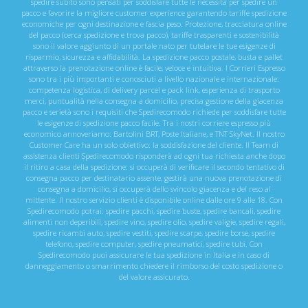
spedire subito sono pensati per soddisfare tutte le necessità per spedire un
pacco e favorire la migliore customer experience garantendo tariffe spedizione
economiche per ogni destinazione e fascia peso. Protezione, tracciatura online
del pacco (cerca spedizione e trova pacco), tariffe trasparenti e sostenibilità
sono il valore aggiunto di un portale nato per tutelare le tue esigenze di
risparmio, sicurezza e affidabilità. La spedizione pacco postale, busta e pallet
attraverso la prenotazione online è facile, veloce e intuitiva. I Corrieri Espresso
sono tra i più importanti e conosciuti a livello nazionale e internazionale:
competenza logistica, di delivery parcel e pack link, esperienza di trasporto
merci, puntualità nella consegna a domicilio, precisa gestione della giacenza
pacco e serietà sono i requisiti che Spedirecomodo richiede per soddisfare tutte
le esigenze di spedizione pacco facile. Tra i nostri corriere espresso più
economico annoveriamo: Bartolini BRT, Poste Italiane, e TNT SkyNet. Il nostro
Customer Care ha un solo obiettivo: la soddisfazione del cliente. Il Team di
assistenza clienti Spedirecomodo risponderà ad ogni tua richiesta anche dopo
il ritiro a casa della spedizione: si occuperà di verificare il secondo tentativo di
consegna pacco per destinatario assente, gestirà una nuova prenotazione di
consegna a domicilio, si occuperà dello svincolo giacenza e del reso al
mittente. Il nostro servizio clienti è disponibile online dalle ore 9 alle 18. Con
Spedirecomodo potrai: spedire pacchi, spedire buste, spedire bancali, spedire
alimenti non deperibili, spedire vino, spedire olio, spedire valigie, spedire regali,
spedire ricambi auto, spedire vestiti, spedire scarpe, spedire borse, spedire
telefono, spedire computer, spedire pneumatici, spedire tubi. Con
Spedirecomodo puoi assicurare le tua spedizione in Italia e in caso di
danneggiamento o smarrimento chiedere il rimborso del costo spedizione o
del valore assicurato.