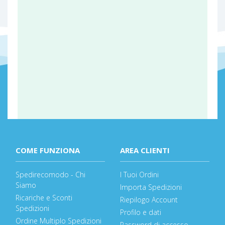
COME FUNZIONA
AREA CLIENTI
Spedirecomodo - Chi
I Tuoi Ordini
Siamo
Importa Spedizioni
Ricariche e Sconti
Riepilogo Account
Spedizioni
Profilo e dati
Ordine Multiplo Spedizioni
Password di accesso