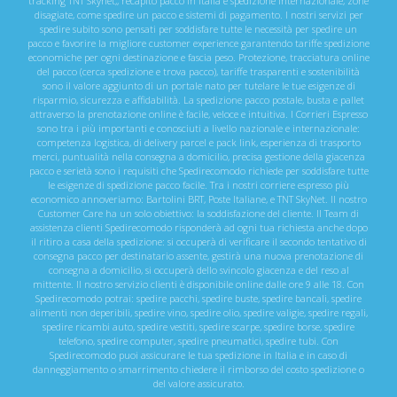
tracking TNT Skynet,, recapito pacco in Italia e spedizione internazionale, zone
disagiate, come spedire un pacco e sistemi di pagamento. I nostri servizi per
spedire subito sono pensati per soddisfare tutte le necessità per spedire un
pacco e favorire la migliore customer experience garantendo tariffe spedizione
economiche per ogni destinazione e fascia peso. Protezione, tracciatura online
del pacco (cerca spedizione e trova pacco), tariffe trasparenti e sostenibilità
sono il valore aggiunto di un portale nato per tutelare le tue esigenze di
risparmio, sicurezza e affidabilità. La spedizione pacco postale, busta e pallet
attraverso la prenotazione online è facile, veloce e intuitiva. I Corrieri Espresso
sono tra i più importanti e conosciuti a livello nazionale e internazionale:
competenza logistica, di delivery parcel e pack link, esperienza di trasporto
merci, puntualità nella consegna a domicilio, precisa gestione della giacenza
pacco e serietà sono i requisiti che Spedirecomodo richiede per soddisfare tutte
le esigenze di spedizione pacco facile. Tra i nostri corriere espresso più
economico annoveriamo: Bartolini BRT, Poste Italiane, e TNT SkyNet. Il nostro
Customer Care ha un solo obiettivo: la soddisfazione del cliente. Il Team di
assistenza clienti Spedirecomodo risponderà ad ogni tua richiesta anche dopo
il ritiro a casa della spedizione: si occuperà di verificare il secondo tentativo di
consegna pacco per destinatario assente, gestirà una nuova prenotazione di
consegna a domicilio, si occuperà dello svincolo giacenza e del reso al
mittente. Il nostro servizio clienti è disponibile online dalle ore 9 alle 18. Con
Spedirecomodo potrai: spedire pacchi, spedire buste, spedire bancali, spedire
alimenti non deperibili, spedire vino, spedire olio, spedire valigie, spedire regali,
spedire ricambi auto, spedire vestiti, spedire scarpe, spedire borse, spedire
telefono, spedire computer, spedire pneumatici, spedire tubi. Con
Spedirecomodo puoi assicurare le tua spedizione in Italia e in caso di
danneggiamento o smarrimento chiedere il rimborso del costo spedizione o
del valore assicurato.