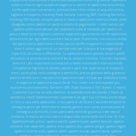
subito e chiarire ogni dubbio ed esigenza su servizi di spedizione economica,
tariffe spedizioni convenienti, prenotazione ritiro, ordini di acquisto online,
logistica e trasporto, tracking Poste Italiane, tracking BRT, tracking Bartolini,
tracking TNT Skynet,, recapito pacco in Italia e spedizione internazionale, zone
disagiate, come spedire un pacco e sistemi di pagamento. I nostri servizi per
spedire subito sono pensati per soddisfare tutte le necessità per spedire un
pacco e favorire la migliore customer experience garantendo tariffe spedizione
economiche per ogni destinazione e fascia peso. Protezione, tracciatura online
del pacco (cerca spedizione e trova pacco), tariffe trasparenti e sostenibilità
sono il valore aggiunto di un portale nato per tutelare le tue esigenze di
risparmio, sicurezza e affidabilità. La spedizione pacco postale, busta e pallet
attraverso la prenotazione online è facile, veloce e intuitiva. I Corrieri Espresso
sono tra i più importanti e conosciuti a livello nazionale e internazionale:
competenza logistica, di delivery parcel e pack link, esperienza di trasporto
merci, puntualità nella consegna a domicilio, precisa gestione della giacenza
pacco e serietà sono i requisiti che Spedirecomodo richiede per soddisfare tutte
le esigenze di spedizione pacco facile. Tra i nostri corriere espresso più
economico annoveriamo: Bartolini BRT, Poste Italiane, e TNT SkyNet. Il nostro
Customer Care ha un solo obiettivo: la soddisfazione del cliente. Il Team di
assistenza clienti Spedirecomodo risponderà ad ogni tua richiesta anche dopo
il ritiro a casa della spedizione: si occuperà di verificare il secondo tentativo di
consegna pacco per destinatario assente, gestirà una nuova prenotazione di
consegna a domicilio, si occuperà dello svincolo giacenza e del reso al
mittente. Il nostro servizio clienti è disponibile online dalle ore 9 alle 18. Con
Spedirecomodo potrai: spedire pacchi, spedire buste, spedire bancali, spedire
alimenti non deperibili, spedire vino, spedire olio, spedire valigie, spedire regali,
spedire ricambi auto, spedire vestiti, spedire scarpe, spedire borse, spedire
telefono, spedire computer, spedire pneumatici, spedire tubi. Con