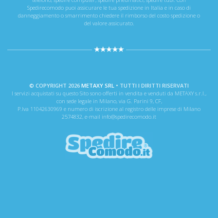
Spedirecomodo puoi assicurare le tua spedizione in Italia e in caso di
danneggiamento o smarrimento chiedere il rimborso del costo spedizione o
del valore assicurato.
© COPYRIGHT 2026
METAXY SRL
• TUTTI I DIRITTI RISERVATI
I servizi acquistati su questo Sito sono offerti in vendita e venduti da METAXY s.r.l.,
con sede legale in Milano, via G. Parini 9, CF,
P.Iva 11042630969 e numero di iscrizione al registro delle imprese di Milano
2574832, e-mail info@spedirecomodo.it