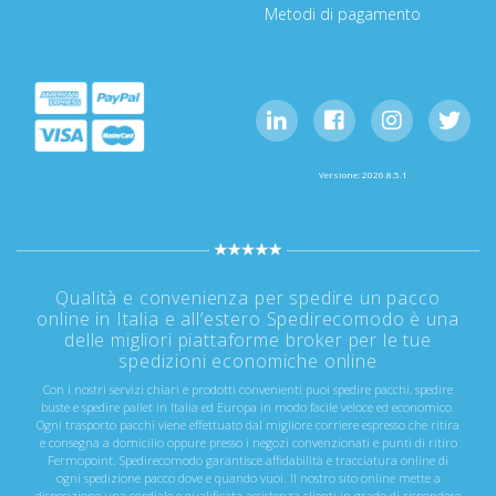
Metodi di pagamento
Versione: 2026.8.5.1
Qualità e convenienza per spedire un pacco
online in Italia e all’estero Spedirecomodo è una
delle migliori piattaforme broker per le tue
spedizioni economiche online
Con i nostri servizi chiari e prodotti convenienti puoi spedire pacchi, spedire
buste e spedire pallet in Italia ed Europa in modo facile veloce ed economico.
Ogni trasporto pacchi viene effettuato dal migliore corriere espresso che ritira
e consegna a domicilio oppure presso i negozi convenzionati e punti di ritiro
Fermopoint. Spedirecomodo garantisce affidabilità e tracciatura online di
ogni spedizione pacco dove e quando vuoi. Il nostro sito online mette a
disposizione una cordiale e qualificata assistenza clienti in grado di rispondere