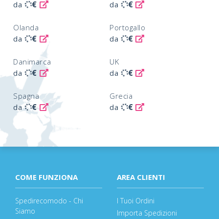
€
€
da
da
Olanda
Portogallo
€
€
da
da
Danimarca
UK
€
€
da
da
Spagna
Grecia
€
€
da
da
COME FUNZIONA
AREA CLIENTI
Spedirecomodo - Chi
I Tuoi Ordini
Siamo
Importa Spedizioni