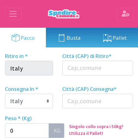
Pacco
Busta
Pallet
Ritiro in *
Città (CAP) di Ritiro*
Consegna In *
Città (CAP) Consegna*
Peso * (Kg)
Singolo collo sopra i 50kg?
KG
Utilizza il Pallet!