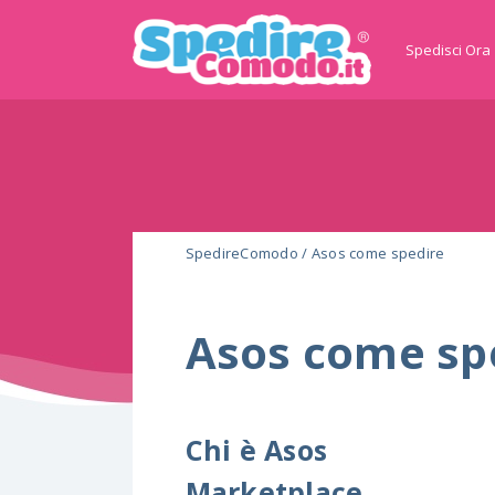
Spedisci Ora
SpedireComodo
/
Asos come spedire
Asos come sp
Chi è Asos
Marketplace