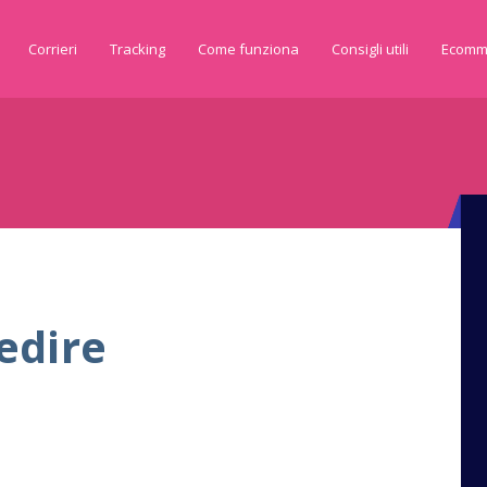
Corrieri
Tracking
Come funziona
Consigli utili
Ecomm
edire