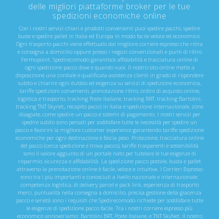
delle migliori piattaforme broker per le tue
spedizioni economiche online
Con i nostri servizi chiari e prodotti convenienti puoi spedire pacchi, spedire
buste e spedire pallet in Italia ed Europa in modo facile veloce ed economico.
Ogni trasporto pacchi viene effettuato dal migliore corriere espresso che ritira
e consegna a domicilio oppure presso i negozi convenzionati e punti di ritiro
Fermopoint. Spedirecomodo garantisce affidabilità e tracciatura online di
ogni spedizione pacco dove e quando vuoi. Il nostro sito online mette a
disposizione una cordiale e qualificata assistenza clienti in grado di rispondere
subito e chiarire ogni dubbio ed esigenza su servizi di spedizione economica,
tariffe spedizioni convenienti, prenotazione ritiro, ordini di acquisto online,
logistica e trasporto, tracking Poste Italiane, tracking BRT, tracking Bartolini,
tracking TNT Skynet,, recapito pacco in Italia e spedizione internazionale, zone
disagiate, come spedire un pacco e sistemi di pagamento. I nostri servizi per
spedire subito sono pensati per soddisfare tutte le necessità per spedire un
pacco e favorire la migliore customer experience garantendo tariffe spedizione
economiche per ogni destinazione e fascia peso. Protezione, tracciatura online
del pacco (cerca spedizione e trova pacco), tariffe trasparenti e sostenibilità
sono il valore aggiunto di un portale nato per tutelare le tue esigenze di
risparmio, sicurezza e affidabilità. La spedizione pacco postale, busta e pallet
attraverso la prenotazione online è facile, veloce e intuitiva. I Corrieri Espresso
sono tra i più importanti e conosciuti a livello nazionale e internazionale:
competenza logistica, di delivery parcel e pack link, esperienza di trasporto
merci, puntualità nella consegna a domicilio, precisa gestione della giacenza
pacco e serietà sono i requisiti che Spedirecomodo richiede per soddisfare tutte
le esigenze di spedizione pacco facile. Tra i nostri corriere espresso più
economico annoveriamo: Bartolini BRT, Poste Italiane, e TNT SkyNet. Il nostro