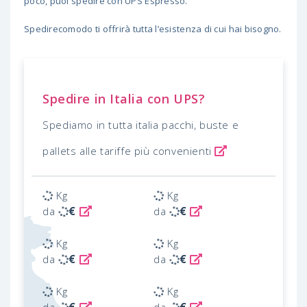
poco, puoi spedire con UPS Espresso.
Spedirecomodo ti offrirà tutta l’esistenza di cui hai bisogno.
Spedire in Italia con UPS?
Spediamo in tutta italia pacchi, buste e
pallets alle tariffe più convenienti
Kg
Kg
€
€
da
da
Kg
Kg
€
€
da
da
Kg
Kg