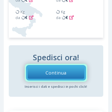
€
€
da
da
Kg
Kg
€
€
da
da
Spedisci ora!
Continua
Inserisci i dati e spedisci in pochi click!