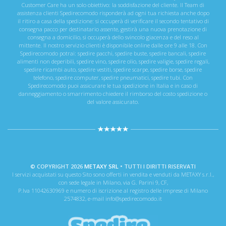
Customer Care ha un solo obiettivo: la soddisfazione del cliente. Il Team di
assistenza clienti Spedirecomodo risponderà ad ogni tua richiesta anche dopo
il ritiro a casa della spedizione: si occuperà di verificare il secondo tentativo di
consegna pacco per destinatario assente, gestirà una nuova prenotazione di
consegna a domicilio, si occuperà dello svincolo giacenza e del reso al
mittente. Il nostro servizio clienti è disponibile online dalle ore 9 alle 18. Con
Spedirecomodo potrai: spedire pacchi, spedire buste, spedire bancali, spedire
alimenti non deperibili, spedire vino, spedire olio, spedire valigie, spedire regali,
spedire ricambi auto, spedire vestiti, spedire scarpe, spedire borse, spedire
telefono, spedire computer, spedire pneumatici, spedire tubi. Con
Spedirecomodo puoi assicurare le tua spedizione in Italia e in caso di
danneggiamento o smarrimento chiedere il rimborso del costo spedizione o
del valore assicurato.
© COPYRIGHT 2026
METAXY SRL
• TUTTI I DIRITTI RISERVATI
I servizi acquistati su questo Sito sono offerti in vendita e venduti da METAXY s.r.l.,
con sede legale in Milano, via G. Parini 9, CF,
P.Iva 11042630969 e numero di iscrizione al registro delle imprese di Milano
2574832, e-mail info@spedirecomodo.it