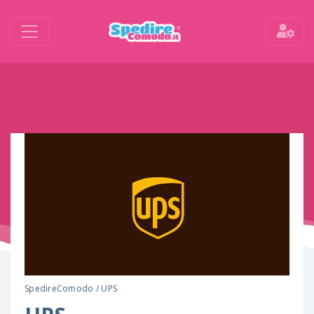
SpedireComodo
/
UPS