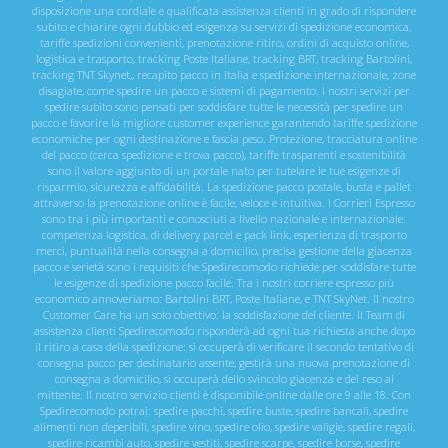
disposizione una cordiale e qualificata assistenza clienti in grado di rispondere
subito e chiarire ogni dubbio ed esigenza su servizi di spedizione economica,
tariffe spedizioni convenienti, prenotazione ritiro, ordini di acquisto online,
logistica e trasporto, tracking Poste Italiane, tracking BRT, tracking Bartolini,
tracking TNT Skynet,, recapito pacco in Italia e spedizione internazionale, zone
disagiate, come spedire un pacco e sistemi di pagamento. I nostri servizi per
spedire subito sono pensati per soddisfare tutte le necessità per spedire un
pacco e favorire la migliore customer experience garantendo tariffe spedizione
economiche per ogni destinazione e fascia peso. Protezione, tracciatura online
del pacco (cerca spedizione e trova pacco), tariffe trasparenti e sostenibilità
sono il valore aggiunto di un portale nato per tutelare le tue esigenze di
risparmio, sicurezza e affidabilità. La spedizione pacco postale, busta e pallet
attraverso la prenotazione online è facile, veloce e intuitiva. I Corrieri Espresso
sono tra i più importanti e conosciuti a livello nazionale e internazionale:
competenza logistica, di delivery parcel e pack link, esperienza di trasporto
merci, puntualità nella consegna a domicilio, precisa gestione della giacenza
pacco e serietà sono i requisiti che Spedirecomodo richiede per soddisfare tutte
le esigenze di spedizione pacco facile. Tra i nostri corriere espresso più
economico annoveriamo: Bartolini BRT, Poste Italiane, e TNT SkyNet. Il nostro
Customer Care ha un solo obiettivo: la soddisfazione del cliente. Il Team di
assistenza clienti Spedirecomodo risponderà ad ogni tua richiesta anche dopo
il ritiro a casa della spedizione: si occuperà di verificare il secondo tentativo di
consegna pacco per destinatario assente, gestirà una nuova prenotazione di
consegna a domicilio, si occuperà dello svincolo giacenza e del reso al
mittente. Il nostro servizio clienti è disponibile online dalle ore 9 alle 18. Con
Spedirecomodo potrai: spedire pacchi, spedire buste, spedire bancali, spedire
alimenti non deperibili, spedire vino, spedire olio, spedire valigie, spedire regali,
spedire ricambi auto, spedire vestiti, spedire scarpe, spedire borse, spedire