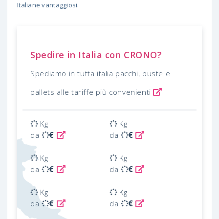
Italiane vantaggiosi.
Spedire in Italia con CRONO?
Spediamo in tutta italia pacchi, buste e
pallets alle tariffe più convenienti
Kg
Kg
€
€
da
da
Kg
Kg
€
€
da
da
Kg
Kg
€
€
da
da