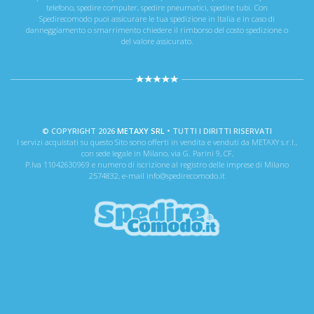
telefono, spedire computer, spedire pneumatici, spedire tubi. Con
Spedirecomodo puoi assicurare le tua spedizione in Italia e in caso di
danneggiamento o smarrimento chiedere il rimborso del costo spedizione o
del valore assicurato.
© COPYRIGHT 2026
METAXY SRL
• TUTTI I DIRITTI RISERVATI
I servizi acquistati su questo Sito sono offerti in vendita e venduti da METAXY s.r.l.,
con sede legale in Milano, via G. Parini 9, CF,
P.Iva 11042630969 e numero di iscrizione al registro delle imprese di Milano
2574832, e-mail info@spedirecomodo.it