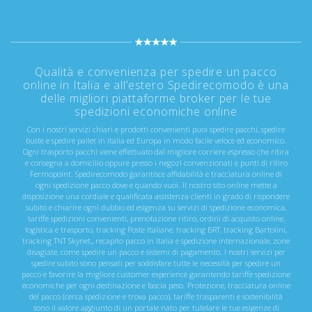
Qualità e convenienza per spedire un pacco
online in Italia e all’estero Spedirecomodo è una
delle migliori piattaforme broker per le tue
spedizioni economiche online
Con i nostri servizi chiari e prodotti convenienti puoi spedire pacchi, spedire
buste e spedire pallet in Italia ed Europa in modo facile veloce ed economico.
Ogni trasporto pacchi viene effettuato dal migliore corriere espresso che ritira
e consegna a domicilio oppure presso i negozi convenzionati e punti di ritiro
Fermopoint. Spedirecomodo garantisce affidabilità e tracciatura online di
ogni spedizione pacco dove e quando vuoi. Il nostro sito online mette a
disposizione una cordiale e qualificata assistenza clienti in grado di rispondere
subito e chiarire ogni dubbio ed esigenza su servizi di spedizione economica,
tariffe spedizioni convenienti, prenotazione ritiro, ordini di acquisto online,
logistica e trasporto, tracking Poste Italiane, tracking BRT, tracking Bartolini,
tracking TNT Skynet,, recapito pacco in Italia e spedizione internazionale, zone
disagiate, come spedire un pacco e sistemi di pagamento. I nostri servizi per
spedire subito sono pensati per soddisfare tutte le necessità per spedire un
pacco e favorire la migliore customer experience garantendo tariffe spedizione
economiche per ogni destinazione e fascia peso. Protezione, tracciatura online
del pacco (cerca spedizione e trova pacco), tariffe trasparenti e sostenibilità
sono il valore aggiunto di un portale nato per tutelare le tue esigenze di