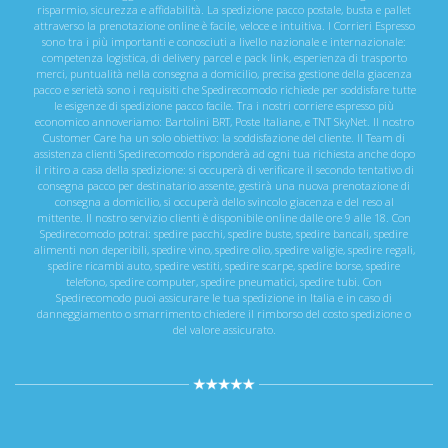
risparmio, sicurezza e affidabilità. La spedizione pacco postale, busta e pallet
attraverso la prenotazione online è facile, veloce e intuitiva. I Corrieri Espresso
sono tra i più importanti e conosciuti a livello nazionale e internazionale:
competenza logistica, di delivery parcel e pack link, esperienza di trasporto
merci, puntualità nella consegna a domicilio, precisa gestione della giacenza
pacco e serietà sono i requisiti che Spedirecomodo richiede per soddisfare tutte
le esigenze di spedizione pacco facile. Tra i nostri corriere espresso più
economico annoveriamo: Bartolini BRT, Poste Italiane, e TNT SkyNet. Il nostro
Customer Care ha un solo obiettivo: la soddisfazione del cliente. Il Team di
assistenza clienti Spedirecomodo risponderà ad ogni tua richiesta anche dopo
il ritiro a casa della spedizione: si occuperà di verificare il secondo tentativo di
consegna pacco per destinatario assente, gestirà una nuova prenotazione di
consegna a domicilio, si occuperà dello svincolo giacenza e del reso al
mittente. Il nostro servizio clienti è disponibile online dalle ore 9 alle 18. Con
Spedirecomodo potrai: spedire pacchi, spedire buste, spedire bancali, spedire
alimenti non deperibili, spedire vino, spedire olio, spedire valigie, spedire regali,
spedire ricambi auto, spedire vestiti, spedire scarpe, spedire borse, spedire
telefono, spedire computer, spedire pneumatici, spedire tubi. Con
Spedirecomodo puoi assicurare le tua spedizione in Italia e in caso di
danneggiamento o smarrimento chiedere il rimborso del costo spedizione o
del valore assicurato.