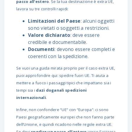
pacco all’estero
. Se la tua destinazione è extra UE,
lavora su tre controlli rapidi:
Limitazioni del Paese
: alcuni oggetti
sono vietati o soggetti a restrizioni.
Valore dichiarato
: deve essere
credibile e documentabile.
Documenti
: devono essere completi e
coerenti con la spedizione.
Se vuoi una guida mirata proprio per il caso extra UE,
puoi approfondire qui:
spedire fuori UE
. Ti aiuta a
mettere a fuoco i passaggi tipici che impattano sia i
tempi sia i
dazi doganali spedizioni
internazionali
.
Infine, non confondere “UE” con “Europa”: ci sono
Paesi geograficamente europei che non fanno parte
dell’Unione, e quindi ricadono nelle regole extra UE.
Se devi
spedire un pacco all’estero
verso Svizzera