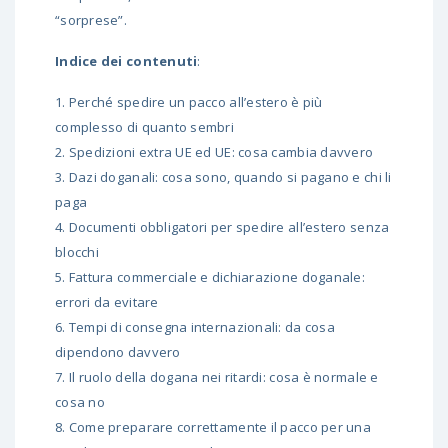
“sorprese”.
Indice dei contenuti
:
1.
Perché spedire un pacco all’estero è più
complesso di quanto sembri
2.
Spedizioni extra UE ed UE: cosa cambia davvero
3.
Dazi doganali: cosa sono, quando si pagano e chi li
paga
4.
Documenti obbligatori per spedire all’estero senza
blocchi
5.
Fattura commerciale e dichiarazione doganale:
errori da evitare
6.
Tempi di consegna internazionali: da cosa
dipendono davvero
7.
Il ruolo della dogana nei ritardi: cosa è normale e
cosa no
8.
Come preparare correttamente il pacco per una