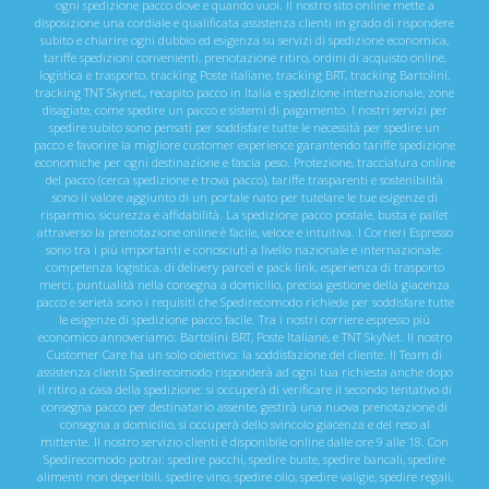
ogni spedizione pacco dove e quando vuoi. Il nostro sito online mette a
disposizione una cordiale e qualificata assistenza clienti in grado di rispondere
subito e chiarire ogni dubbio ed esigenza su servizi di spedizione economica,
tariffe spedizioni convenienti, prenotazione ritiro, ordini di acquisto online,
logistica e trasporto, tracking Poste Italiane, tracking BRT, tracking Bartolini,
tracking TNT Skynet,, recapito pacco in Italia e spedizione internazionale, zone
disagiate, come spedire un pacco e sistemi di pagamento. I nostri servizi per
spedire subito sono pensati per soddisfare tutte le necessità per spedire un
pacco e favorire la migliore customer experience garantendo tariffe spedizione
economiche per ogni destinazione e fascia peso. Protezione, tracciatura online
del pacco (cerca spedizione e trova pacco), tariffe trasparenti e sostenibilità
sono il valore aggiunto di un portale nato per tutelare le tue esigenze di
risparmio, sicurezza e affidabilità. La spedizione pacco postale, busta e pallet
attraverso la prenotazione online è facile, veloce e intuitiva. I Corrieri Espresso
sono tra i più importanti e conosciuti a livello nazionale e internazionale:
competenza logistica, di delivery parcel e pack link, esperienza di trasporto
merci, puntualità nella consegna a domicilio, precisa gestione della giacenza
pacco e serietà sono i requisiti che Spedirecomodo richiede per soddisfare tutte
le esigenze di spedizione pacco facile. Tra i nostri corriere espresso più
economico annoveriamo: Bartolini BRT, Poste Italiane, e TNT SkyNet. Il nostro
Customer Care ha un solo obiettivo: la soddisfazione del cliente. Il Team di
assistenza clienti Spedirecomodo risponderà ad ogni tua richiesta anche dopo
il ritiro a casa della spedizione: si occuperà di verificare il secondo tentativo di
consegna pacco per destinatario assente, gestirà una nuova prenotazione di
consegna a domicilio, si occuperà dello svincolo giacenza e del reso al
mittente. Il nostro servizio clienti è disponibile online dalle ore 9 alle 18. Con
Spedirecomodo potrai: spedire pacchi, spedire buste, spedire bancali, spedire
alimenti non deperibili, spedire vino, spedire olio, spedire valigie, spedire regali,