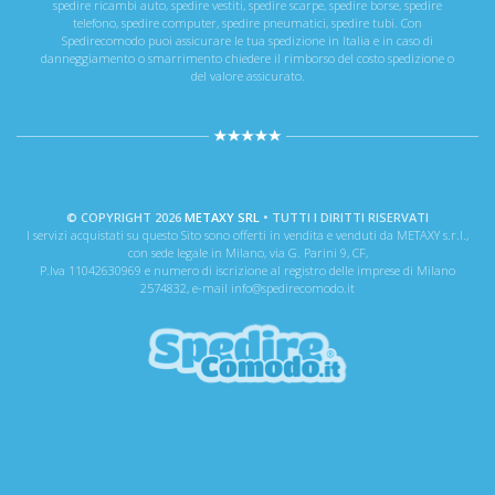
spedire ricambi auto, spedire vestiti, spedire scarpe, spedire borse, spedire
telefono, spedire computer, spedire pneumatici, spedire tubi. Con
Spedirecomodo puoi assicurare le tua spedizione in Italia e in caso di
danneggiamento o smarrimento chiedere il rimborso del costo spedizione o
del valore assicurato.
© COPYRIGHT 2026
METAXY SRL
• TUTTI I DIRITTI RISERVATI
I servizi acquistati su questo Sito sono offerti in vendita e venduti da METAXY s.r.l.,
con sede legale in Milano, via G. Parini 9, CF,
P.Iva 11042630969 e numero di iscrizione al registro delle imprese di Milano
2574832, e-mail info@spedirecomodo.it