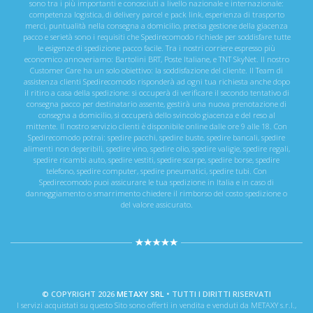
sono tra i più importanti e conosciuti a livello nazionale e internazionale:
competenza logistica, di delivery parcel e pack link, esperienza di trasporto
merci, puntualità nella consegna a domicilio, precisa gestione della giacenza
pacco e serietà sono i requisiti che Spedirecomodo richiede per soddisfare tutte
le esigenze di spedizione pacco facile. Tra i nostri corriere espresso più
economico annoveriamo: Bartolini BRT, Poste Italiane, e TNT SkyNet. Il nostro
Customer Care ha un solo obiettivo: la soddisfazione del cliente. Il Team di
assistenza clienti Spedirecomodo risponderà ad ogni tua richiesta anche dopo
il ritiro a casa della spedizione: si occuperà di verificare il secondo tentativo di
consegna pacco per destinatario assente, gestirà una nuova prenotazione di
consegna a domicilio, si occuperà dello svincolo giacenza e del reso al
mittente. Il nostro servizio clienti è disponibile online dalle ore 9 alle 18. Con
Spedirecomodo potrai: spedire pacchi, spedire buste, spedire bancali, spedire
alimenti non deperibili, spedire vino, spedire olio, spedire valigie, spedire regali,
spedire ricambi auto, spedire vestiti, spedire scarpe, spedire borse, spedire
telefono, spedire computer, spedire pneumatici, spedire tubi. Con
Spedirecomodo puoi assicurare le tua spedizione in Italia e in caso di
danneggiamento o smarrimento chiedere il rimborso del costo spedizione o
del valore assicurato.
© COPYRIGHT 2026
METAXY SRL
• TUTTI I DIRITTI RISERVATI
I servizi acquistati su questo Sito sono offerti in vendita e venduti da METAXY s.r.l.,