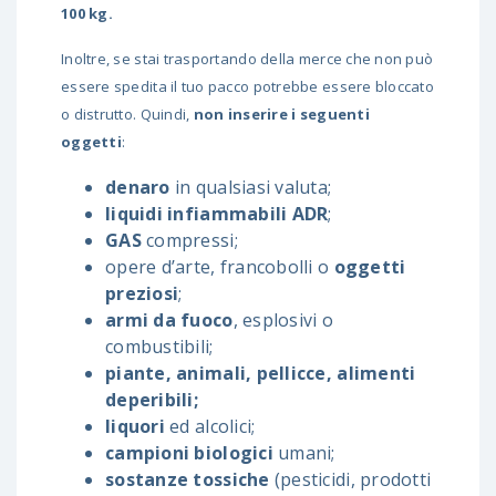
100 kg.
Inoltre, se stai trasportando della merce che non può
essere spedita il tuo pacco potrebbe essere bloccato
o distrutto. Quindi,
non inserire i seguenti
oggetti
:
denaro
in qualsiasi valuta;
liquidi infiammabili ADR
;
GAS
compressi;
opere d’arte, francobolli o
oggetti
preziosi
;
armi da fuoco
, esplosivi o
combustibili;
piante, animali, pellicce, alimenti
deperibili;
liquori
ed alcolici;
campioni biologici
umani;
sostanze tossiche
(pesticidi, prodotti