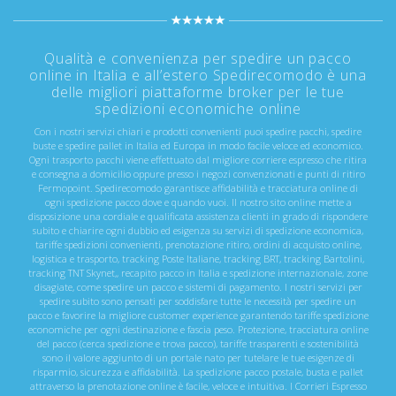
Qualità e convenienza per spedire un pacco
online in Italia e all’estero Spedirecomodo è una
delle migliori piattaforme broker per le tue
spedizioni economiche online
Con i nostri servizi chiari e prodotti convenienti puoi spedire pacchi, spedire
buste e spedire pallet in Italia ed Europa in modo facile veloce ed economico.
Ogni trasporto pacchi viene effettuato dal migliore corriere espresso che ritira
e consegna a domicilio oppure presso i negozi convenzionati e punti di ritiro
Fermopoint. Spedirecomodo garantisce affidabilità e tracciatura online di
ogni spedizione pacco dove e quando vuoi. Il nostro sito online mette a
disposizione una cordiale e qualificata assistenza clienti in grado di rispondere
subito e chiarire ogni dubbio ed esigenza su servizi di spedizione economica,
tariffe spedizioni convenienti, prenotazione ritiro, ordini di acquisto online,
logistica e trasporto, tracking Poste Italiane, tracking BRT, tracking Bartolini,
tracking TNT Skynet,, recapito pacco in Italia e spedizione internazionale, zone
disagiate, come spedire un pacco e sistemi di pagamento. I nostri servizi per
spedire subito sono pensati per soddisfare tutte le necessità per spedire un
pacco e favorire la migliore customer experience garantendo tariffe spedizione
economiche per ogni destinazione e fascia peso. Protezione, tracciatura online
del pacco (cerca spedizione e trova pacco), tariffe trasparenti e sostenibilità
sono il valore aggiunto di un portale nato per tutelare le tue esigenze di
risparmio, sicurezza e affidabilità. La spedizione pacco postale, busta e pallet
attraverso la prenotazione online è facile, veloce e intuitiva. I Corrieri Espresso