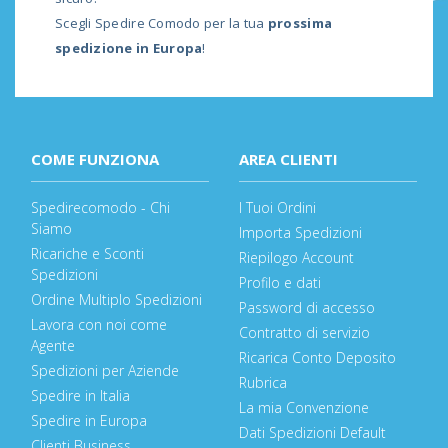
Scegli
Spedire Comodo
per la tua
prossima
spedizione in Europa
!
COME FUNZIONA
AREA CLIENTI
Spedirecomodo - Chi
I Tuoi Ordini
Siamo
Importa Spedizioni
Ricariche e Sconti
Riepilogo Account
Spedizioni
Profilo e dati
Ordine Multiplo Spedizioni
Password di accesso
Lavora con noi come
Contratto di servizio
Agente
Ricarica Conto Deposito
Spedizioni per Aziende
Rubrica
Spedire in Italia
La mia Convenzione
Spedire in Europa
Dati Spedizioni Default
Clienti Business