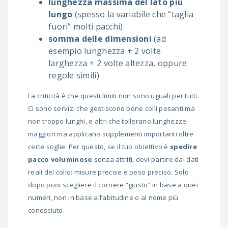
lunghezza massima del lato più
lungo
(spesso la variabile che “taglia
fuori” molti pacchi)
somma delle dimensioni
(ad
esempio lunghezza + 2 volte
larghezza + 2 volte altezza, oppure
regole simili)
La criticità è che questi limiti non sono uguali per tutti.
Ci sono servizi che gestiscono bene colli pesanti ma
non troppo lunghi, e altri che tollerano lunghezze
maggiori ma applicano supplementi importanti oltre
certe soglie. Per questo, se il tuo obiettivo è
spedire
pacco voluminoso
senza attriti, devi partire dai dati
reali del collo: misure precise e peso preciso. Solo
dopo puoi scegliere il corriere “giusto” in base a quei
numeri, non in base all’abitudine o al nome più
conosciuto.