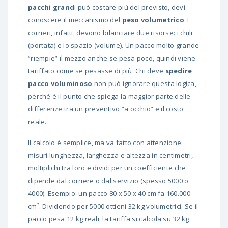
pacchi grand
i può costare più del previsto, devi
conoscere il meccanismo del
peso volumetrico
. I
corrieri, infatti, devono bilanciare due risorse: i chili
(portata) e lo spazio (volume). Un pacco molto grande
“riempie” il mezzo anche se pesa poco, quindi viene
tariffato come se pesasse di più. Chi deve
spedire
pacco voluminoso
non può ignorare questa logica,
perché è il punto che spiega la maggior parte delle
differenze tra un preventivo “a occhio” e il costo
reale.
Il calcolo è semplice, ma va fatto con attenzione:
misuri lunghezza, larghezza e altezza in centimetri,
moltiplichi tra loro e dividi per un coefficiente che
dipende dal corriere o dal servizio (spesso 5000 o
4000). Esempio: un pacco 80 x 50 x 40 cm fa 160.000
cm³. Dividendo per 5000 ottieni 32 kg volumetrici. Se il
pacco pesa 12 kg reali, la tariffa si calcola su 32 kg.