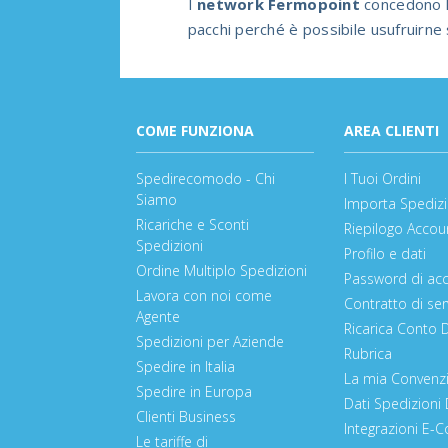
I
network Fermopoint
concedono li
pacchi perché è possibile usufruirne s
COME FUNZIONA
AREA CLIENTI
Spedirecomodo - Chi
I Tuoi Ordini
Siamo
Importa Spedizi
Ricariche e Sconti
Riepilogo Accou
Spedizioni
Profilo e dati
Ordine Multiplo Spedizioni
Password di ac
Lavora con noi come
Contratto di ser
Agente
Ricarica Conto 
Spedizioni per Aziende
Rubrica
Spedire in Italia
La mia Convenz
Spedire in Europa
Dati Spedizioni 
Clienti Business
Integrazioni E
Le tariffe di