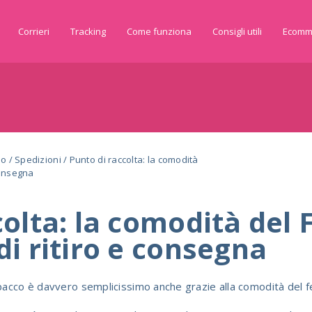
Corrieri
Tracking
Come funziona
Consigli utili
Ecomm
do
/
Spedizioni
/
Punto di raccolta: la comodità
consegna
colta: la comodità del
di ritiro e consegna
pacco è davvero semplicissimo anche grazie alla comodità del fe