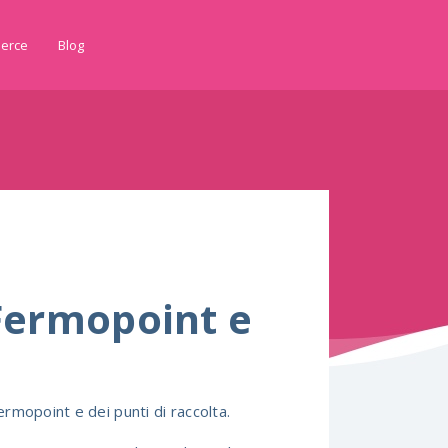
erce
Blog
 Fermopoint e
rmopoint e dei punti di raccolta.