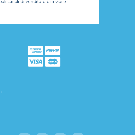
li canali di vendita o di inviare
a
o