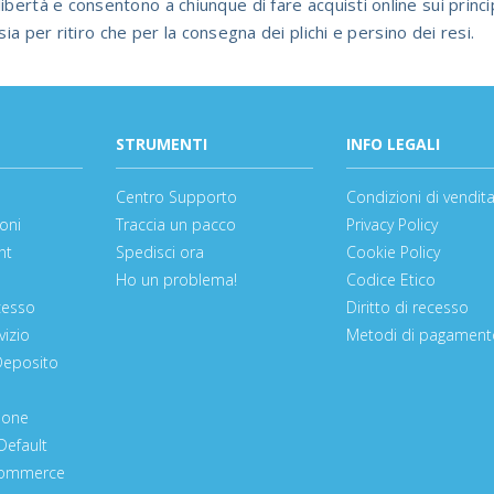
bertà e consentono a chiunque di fare acquisti online sui principa
ia per ritiro che per la consegna dei plichi e persino dei resi.
STRUMENTI
INFO LEGALI
Centro Supporto
Condizioni di vendit
oni
Traccia un pacco
Privacy Policy
nt
Spedisci ora
Cookie Policy
Ho un problema!
Codice Etico
cesso
Diritto di recesso
vizio
Metodi di pagament
Deposito
ione
Default
-Commerce