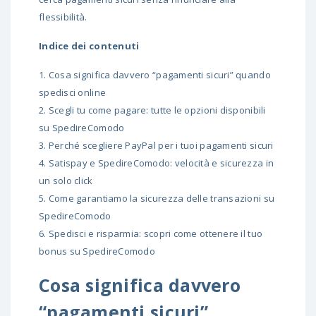
flessibilità.
Indice dei contenuti
1.
Cosa significa davvero “pagamenti sicuri” quando
spedisci online
2.
Scegli tu come pagare: tutte le opzioni disponibili
su SpedireComodo
3.
Perché scegliere PayPal per i tuoi pagamenti sicuri
4.
Satispay e SpedireComodo: velocità e sicurezza in
un solo click
5.
Come garantiamo la sicurezza delle transazioni su
SpedireComodo
6.
Spedisci e risparmia: scopri come ottenere il tuo
bonus su SpedireComodo
Cosa significa davvero
“pagamenti sicuri”