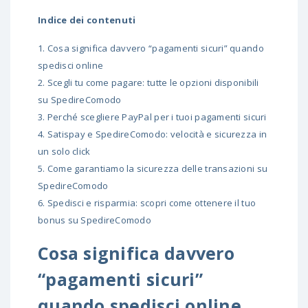
Indice dei contenuti
1.
Cosa significa davvero “pagamenti sicuri” quando
spedisci online
2.
Scegli tu come pagare: tutte le opzioni disponibili
su SpedireComodo
3.
Perché scegliere PayPal per i tuoi pagamenti sicuri
4.
Satispay e SpedireComodo: velocità e sicurezza in
un solo click
5.
Come garantiamo la sicurezza delle transazioni su
SpedireComodo
6.
Spedisci e risparmia: scopri come ottenere il tuo
bonus su SpedireComodo
Cosa significa davvero
“pagamenti sicuri”
quando spedisci online