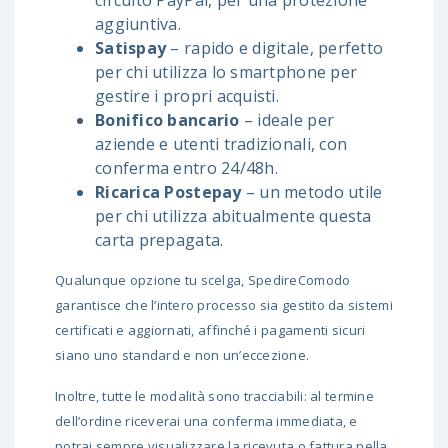
circuito PayPal, per una protezione
aggiuntiva.
Satispay
– rapido e digitale, perfetto
per chi utilizza lo smartphone per
gestire i propri acquisti.
Bonifico bancario
– ideale per
aziende e utenti tradizionali, con
conferma entro 24/48h.
Ricarica Postepay
– un metodo utile
per chi utilizza abitualmente questa
carta prepagata.
Qualunque opzione tu scelga, SpedireComodo
garantisce che l’intero processo sia gestito da sistemi
certificati e aggiornati, affinché i
pagamenti sicuri
siano uno standard e non un’eccezione.
Inoltre, tutte le modalità sono tracciabili: al termine
dell’ordine riceverai una conferma immediata, e
potrai sempre visualizzare la ricevuta o fattura nella