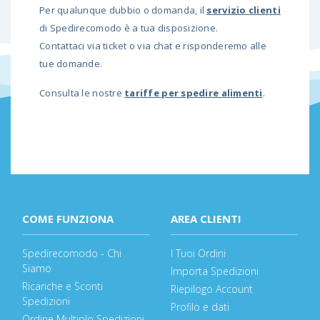
Per qualunque dubbio o domanda, il
servizio clienti
di Spedirecomodo è a tua disposizione.
Contattaci via ticket o via chat e risponderemo alle
tue domande.
Consulta le nostre
tariffe per spedire alimenti
.
COME FUNZIONA
AREA CLIENTI
Spedirecomodo - Chi
I Tuoi Ordini
Siamo
Importa Spedizioni
Ricariche e Sconti
Riepilogo Account
Spedizioni
Profilo e dati
Ordine Multiplo Spedizioni