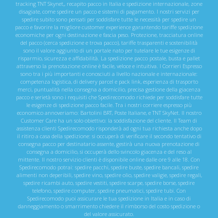
tracking TNT Skynet,, recapito pacco in Italia e spedizione internazionale, zone
disagiate, come spedire un pacco e sistemi di pagamento. I nostri servizi per
spedire subito sono pensati per soddisfare tutte le necessità per spedire un
pacco e favorire la migliore customer experience garantendo tariffe spedizione
economiche per ogni destinazione e fascia peso. Protezione, tracciatura online
del pacco (cerca spedizione e trova pacco), tariffe trasparenti e sostenibilità
sono il valore aggiunto di un portale nato per tutelare le tue esigenze di
risparmio, sicurezza e affidabilità. La spedizione pacco postale, busta e pallet
attraverso la prenotazione online è facile, veloce e intuitiva. I Corrieri Espresso
sono tra i più importanti e conosciuti a livello nazionale e internazionale:
competenza logistica, di delivery parcel e pack link, esperienza di trasporto
merci, puntualità nella consegna a domicilio, precisa gestione della giacenza
pacco e serietà sono i requisiti che Spedirecomodo richiede per soddisfare tutte
le esigenze di spedizione pacco facile. Tra i nostri corriere espresso più
economico annoveriamo: Bartolini BRT, Poste Italiane, e TNT SkyNet. Il nostro
Customer Care ha un solo obiettivo: la soddisfazione del cliente. Il Team di
assistenza clienti Spedirecomodo risponderà ad ogni tua richiesta anche dopo
il ritiro a casa della spedizione: si occuperà di verificare il secondo tentativo di
consegna pacco per destinatario assente, gestirà una nuova prenotazione di
consegna a domicilio, si occuperà dello svincolo giacenza e del reso al
mittente. Il nostro servizio clienti è disponibile online dalle ore 9 alle 18. Con
Spedirecomodo potrai: spedire pacchi, spedire buste, spedire bancali, spedire
alimenti non deperibili, spedire vino, spedire olio, spedire valigie, spedire regali,
spedire ricambi auto, spedire vestiti, spedire scarpe, spedire borse, spedire
telefono, spedire computer, spedire pneumatici, spedire tubi. Con
Spedirecomodo puoi assicurare le tua spedizione in Italia e in caso di
danneggiamento o smarrimento chiedere il rimborso del costo spedizione o
del valore assicurato.