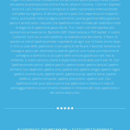
attraverso la prenotazione online è facile, veloce e intuitiva. I Corrieri Espresso
sono tra i più importanti e conosciuti a livello nazionale e internazionale:
competenza logistica, di delivery parcel e pack link, esperienza di trasporto
merci, puntualità nella consegna a domicilio, precisa gestione della giacenza
pacco e serietà sono i requisiti che Spedirecomodo richiede per soddisfare tutte
le esigenze di spedizione pacco facile. Tra i nostri corriere espresso più
economico annoveriamo: Bartolini BRT, Poste Italiane, e TNT SkyNet. Il nostro
Customer Care ha un solo obiettivo: la soddisfazione del cliente. Il Team di
assistenza clienti Spedirecomodo risponderà ad ogni tua richiesta anche dopo
il ritiro a casa della spedizione: si occuperà di verificare il secondo tentativo di
consegna pacco per destinatario assente, gestirà una nuova prenotazione di
consegna a domicilio, si occuperà dello svincolo giacenza e del reso al
mittente. Il nostro servizio clienti è disponibile online dalle ore 9 alle 18. Con
Spedirecomodo potrai: spedire pacchi, spedire buste, spedire bancali, spedire
alimenti non deperibili, spedire vino, spedire olio, spedire valigie, spedire regali,
spedire ricambi auto, spedire vestiti, spedire scarpe, spedire borse, spedire
telefono, spedire computer, spedire pneumatici, spedire tubi. Con
Spedirecomodo puoi assicurare le tua spedizione in Italia e in caso di
danneggiamento o smarrimento chiedere il rimborso del costo spedizione o
del valore assicurato.
© COPYRIGHT 2026
METAXY SRL
• TUTTI I DIRITTI RISERVATI