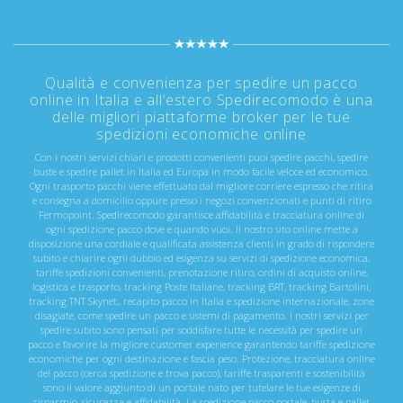
Qualità e convenienza per spedire un pacco
online in Italia e all’estero Spedirecomodo è una
delle migliori piattaforme broker per le tue
spedizioni economiche online
Con i nostri servizi chiari e prodotti convenienti puoi spedire pacchi, spedire
buste e spedire pallet in Italia ed Europa in modo facile veloce ed economico.
Ogni trasporto pacchi viene effettuato dal migliore corriere espresso che ritira
e consegna a domicilio oppure presso i negozi convenzionati e punti di ritiro
Fermopoint. Spedirecomodo garantisce affidabilità e tracciatura online di
ogni spedizione pacco dove e quando vuoi. Il nostro sito online mette a
disposizione una cordiale e qualificata assistenza clienti in grado di rispondere
subito e chiarire ogni dubbio ed esigenza su servizi di spedizione economica,
tariffe spedizioni convenienti, prenotazione ritiro, ordini di acquisto online,
logistica e trasporto, tracking Poste Italiane, tracking BRT, tracking Bartolini,
tracking TNT Skynet,, recapito pacco in Italia e spedizione internazionale, zone
disagiate, come spedire un pacco e sistemi di pagamento. I nostri servizi per
spedire subito sono pensati per soddisfare tutte le necessità per spedire un
pacco e favorire la migliore customer experience garantendo tariffe spedizione
economiche per ogni destinazione e fascia peso. Protezione, tracciatura online
del pacco (cerca spedizione e trova pacco), tariffe trasparenti e sostenibilità
sono il valore aggiunto di un portale nato per tutelare le tue esigenze di
risparmio, sicurezza e affidabilità. La spedizione pacco postale, busta e pallet