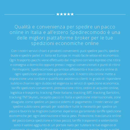
Qualità e convenienza per spedire un pacco
online in Italia e all’estero Spedirecomodo è una
delle migliori piattaforme broker per le tue
spedizioni economiche online
Con i nostri servizi chiari e prodotti convenienti puoi spedire pacchi, spedire
buste e spedire pallet in Italia ed Europa in modo facile veloce ed economico.
Ogni trasporto pacchi viene effettuato dal migliore corriere espresso che ritira
e consegna a domicilio oppure presso i negozi convenzionati e punti di ritiro
Fermopoint. Spedirecomodo garantisce affidabilità e tracciatura online di
ogni spedizione pacco dove e quando vuoi. Il nostro sito online mette a
disposizione una cordiale e qualificata assistenza clienti in grado di rispondere
subito e chiarire ogni dubbio ed esigenza su servizi di spedizione economica,
tariffe spedizioni convenienti, prenotazione ritiro, ordini di acquisto online,
logistica e trasporto, tracking Poste Italiane, tracking BRT, tracking Bartolini,
tracking TNT Skynet,, recapito pacco in Italia e spedizione internazionale, zone
disagiate, come spedire un pacco e sistemi di pagamento. I nostri servizi per
spedire subito sono pensati per soddisfare tutte le necessità per spedire un
pacco e favorire la migliore customer experience garantendo tariffe spedizione
economiche per ogni destinazione e fascia peso. Protezione, tracciatura online
del pacco (cerca spedizione e trova pacco), tariffe trasparenti e sostenibilità
sono il valore aggiunto di un portale nato per tutelare le tue esigenze di
risparmio, sicurezza e affidabilità. La spedizione pacco postale, busta e pallet