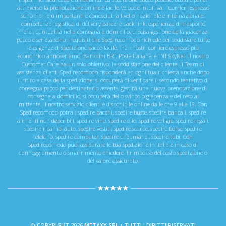
attraverso la prenotazione online è facile, veloce e intuitiva. I Corrieri Espresso
sono tra i più importanti e conosciuti a livello nazionale e internazionale:
competenza logistica, di delivery parcel e pack link, esperienza di trasporto
merci, puntualità nella consegna a domicilio, precisa gestione della giacenza
pacco e serietà sono i requisiti che Spedirecomodo richiede per soddisfare tutte
le esigenze di spedizione pacco facile. Tra i nostri corriere espresso più
economico annoveriamo: Bartolini BRT, Poste Italiane, e TNT SkyNet. Il nostro
Customer Care ha un solo obiettivo: la soddisfazione del cliente. Il Team di
assistenza clienti Spedirecomodo risponderà ad ogni tua richiesta anche dopo
il ritiro a casa della spedizione: si occuperà di verificare il secondo tentativo di
consegna pacco per destinatario assente, gestirà una nuova prenotazione di
consegna a domicilio, si occuperà dello svincolo giacenza e del reso al
mittente. Il nostro servizio clienti è disponibile online dalle ore 9 alle 18. Con
Spedirecomodo potrai: spedire pacchi, spedire buste, spedire bancali, spedire
alimenti non deperibili, spedire vino, spedire olio, spedire valigie, spedire regali,
spedire ricambi auto, spedire vestiti, spedire scarpe, spedire borse, spedire
telefono, spedire computer, spedire pneumatici, spedire tubi. Con
Spedirecomodo puoi assicurare le tua spedizione in Italia e in caso di
danneggiamento o smarrimento chiedere il rimborso del costo spedizione o
del valore assicurato.
© COPYRIGHT 2026
METAXY SRL
• TUTTI I DIRITTI RISERVATI