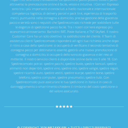
attraverso la prenotazione online è facile, veloce e intuitiva. I Corrieri Espresso
sono tra i più importanti e conosciuti a livello nazionale e internazionale:
competenza logistica, di delivery parcel e pack link, esperienza di trasporto
merci, puntualità nella consegna a domicilio, precisa gestione della giacenza
pacco e serietà sono i requisiti che Spedirecomodo richiede per soddisfare tutte
le esigenze di spedizione pacco facile. Tra i nostri corriere espresso più
economico annoveriamo: Bartolini BRT, Poste Italiane, e TNT SkyNet. Il nostro
Customer Care ha un solo obiettivo: la soddisfazione del cliente. Il Team di
assistenza clienti Spedirecomodo risponderà ad ogni tua richiesta anche dopo
il ritiro a casa della spedizione: si occuperà di verificare il secondo tentativo di
consegna pacco per destinatario assente, gestirà una nuova prenotazione di
consegna a domicilio, si occuperà dello svincolo giacenza e del reso al
mittente. Il nostro servizio clienti è disponibile online dalle ore 9 alle 18. Con
Spedirecomodo potrai: spedire pacchi, spedire buste, spedire bancali, spedire
alimenti non deperibili, spedire vino, spedire olio, spedire valigie, spedire regali,
spedire ricambi auto, spedire vestiti, spedire scarpe, spedire borse, spedire
telefono, spedire computer, spedire pneumatici, spedire tubi. Con
Spedirecomodo puoi assicurare le tua spedizione in Italia e in caso di
danneggiamento o smarrimento chiedere il rimborso del costo spedizione o
del valore assicurato.
© COPYRIGHT 2026
METAXY SRL
• TUTTI I DIRITTI RISERVATI