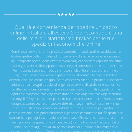
Qualità e convenienza per spedire un pacco
online in Italia e all’estero Spedirecomodo è una
delle migliori piattaforme broker per le tue
spedizioni economiche online
Con i nostri servizi chiari e prodotti convenienti puoi spedire pacchi, spedire
buste e spedire pallet in Italia ed Europa in modo facile veloce ed economico.
Ogni trasporto pacchi viene effettuato dal migliore corriere espresso che ritira
e consegna a domicilio oppure presso i negozi convenzionati e punti di ritiro
Fermopoint. Spedirecomodo garantisce affidabilità e tracciatura online di
ogni spedizione pacco dove e quando vuoi. Il nostro sito online mette a
disposizione una cordiale e qualificata assistenza clienti in grado di rispondere
subito e chiarire ogni dubbio ed esigenza su servizi di spedizione economica,
tariffe spedizioni convenienti, prenotazione ritiro, ordini di acquisto online,
logistica e trasporto, tracking Poste Italiane, tracking BRT, tracking Bartolini,
tracking TNT Skynet,, recapito pacco in Italia e spedizione internazionale, zone
disagiate, come spedire un pacco e sistemi di pagamento. I nostri servizi per
spedire subito sono pensati per soddisfare tutte le necessità per spedire un
pacco e favorire la migliore customer experience garantendo tariffe spedizione
economiche per ogni destinazione e fascia peso. Protezione, tracciatura online
del pacco (cerca spedizione e trova pacco), tariffe trasparenti e sostenibilità
sono il valore aggiunto di un portale nato per tutelare le tue esigenze di
risparmio, sicurezza e affidabilità. La spedizione pacco postale, busta e pallet