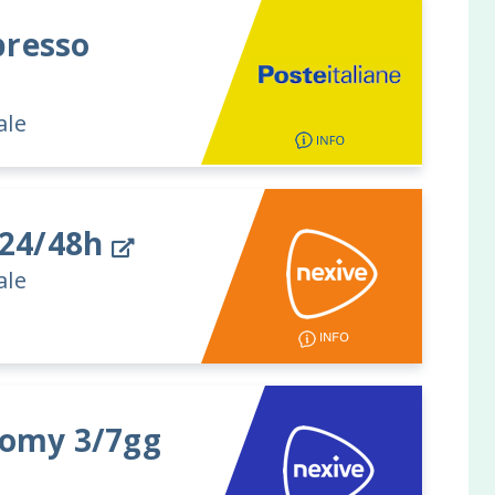
resso
ale
 24/48h
ale
omy 3/7gg