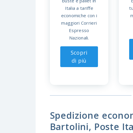
buste e pallet in
Italia a tariffe
t
economiche con i
m
maggiori Corrieri
Espresso
Nazionali.
Scopri
di più
Spedizione econom
Bartolini, Poste I