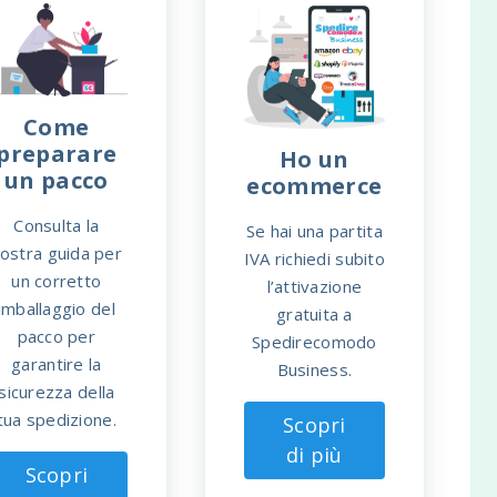
Come
preparare
Ho un
un pacco
ecommerce
Consulta la
Se hai una partita
ostra guida per
IVA richiedi subito
un corretto
l’attivazione
imballaggio del
gratuita a
pacco per
Spedirecomodo
garantire la
Business.
sicurezza della
tua spedizione.
Scopri
di più
Scopri