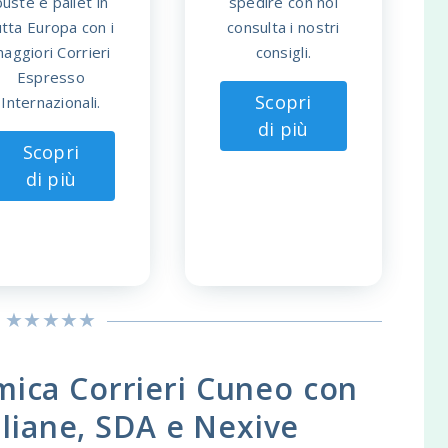
buste e pallet in
spedire con noi
utta Europa con i
consulta i nostri
aggiori Corrieri
consigli.
Espresso
Scopri
Internazionali.
di più
Scopri
di più
ica Corrieri Cuneo con
taliane, SDA e Nexive