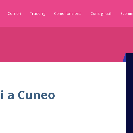
Corrieri
Tracking
Come funziona
Consigli utili
Ecomm
i a Cuneo