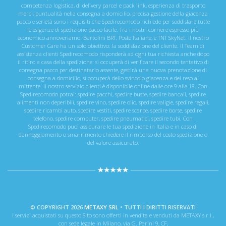
competenza logistica, di delivery parcel e pack link, esperienza di trasporto
merci, puntualità nella consegna a domicilio, precisa gestione della giacenza
pacco e serietà sono i requisiti che Spedirecomodo richiede per soddisfare tutte
le esigenze di spedizione pacco facile. Tra i nostri corriere espresso più
economico annoveriamo: Bartolini BRT, Poste Italiane, e TNT SkyNet. Il nostro
Customer Care ha un solo obiettivo: la soddisfazione del cliente. Il Team di
assistenza clienti Spedirecomodo risponderà ad ogni tua richiesta anche dopo
il ritiro a casa della spedizione: si occuperà di verificare il secondo tentativo di
consegna pacco per destinatario assente, gestirà una nuova prenotazione di
consegna a domicilio, si occuperà dello svincolo giacenza e del reso al
mittente. Il nostro servizio clienti è disponibile online dalle ore 9 alle 18. Con
Spedirecomodo potrai: spedire pacchi, spedire buste, spedire bancali, spedire
alimenti non deperibili, spedire vino, spedire olio, spedire valigie, spedire regali,
spedire ricambi auto, spedire vestiti, spedire scarpe, spedire borse, spedire
telefono, spedire computer, spedire pneumatici, spedire tubi. Con
Spedirecomodo puoi assicurare le tua spedizione in Italia e in caso di
danneggiamento o smarrimento chiedere il rimborso del costo spedizione o
del valore assicurato.
© COPYRIGHT 2026
METAXY SRL
• TUTTI I DIRITTI RISERVATI
I servizi acquistati su questo Sito sono offerti in vendita e venduti da METAXY s.r.l.,
con sede legale in Milano, via G. Parini 9, CF,