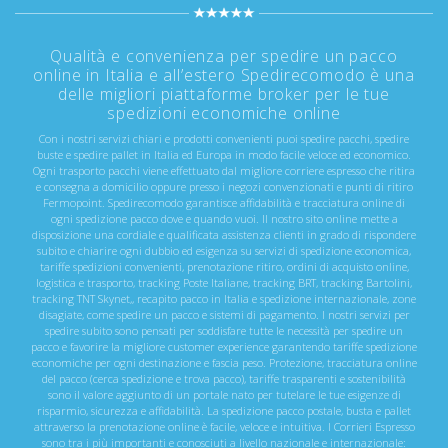
Qualità e convenienza per spedire un pacco
online in Italia e all’estero Spedirecomodo è una
delle migliori piattaforme broker per le tue
spedizioni economiche online
Con i nostri servizi chiari e prodotti convenienti puoi spedire pacchi, spedire
buste e spedire pallet in Italia ed Europa in modo facile veloce ed economico.
Ogni trasporto pacchi viene effettuato dal migliore corriere espresso che ritira
e consegna a domicilio oppure presso i negozi convenzionati e punti di ritiro
Fermopoint. Spedirecomodo garantisce affidabilità e tracciatura online di
ogni spedizione pacco dove e quando vuoi. Il nostro sito online mette a
disposizione una cordiale e qualificata assistenza clienti in grado di rispondere
subito e chiarire ogni dubbio ed esigenza su servizi di spedizione economica,
tariffe spedizioni convenienti, prenotazione ritiro, ordini di acquisto online,
logistica e trasporto, tracking Poste Italiane, tracking BRT, tracking Bartolini,
tracking TNT Skynet,, recapito pacco in Italia e spedizione internazionale, zone
disagiate, come spedire un pacco e sistemi di pagamento. I nostri servizi per
spedire subito sono pensati per soddisfare tutte le necessità per spedire un
pacco e favorire la migliore customer experience garantendo tariffe spedizione
economiche per ogni destinazione e fascia peso. Protezione, tracciatura online
del pacco (cerca spedizione e trova pacco), tariffe trasparenti e sostenibilità
sono il valore aggiunto di un portale nato per tutelare le tue esigenze di
risparmio, sicurezza e affidabilità. La spedizione pacco postale, busta e pallet
attraverso la prenotazione online è facile, veloce e intuitiva. I Corrieri Espresso
sono tra i più importanti e conosciuti a livello nazionale e internazionale: