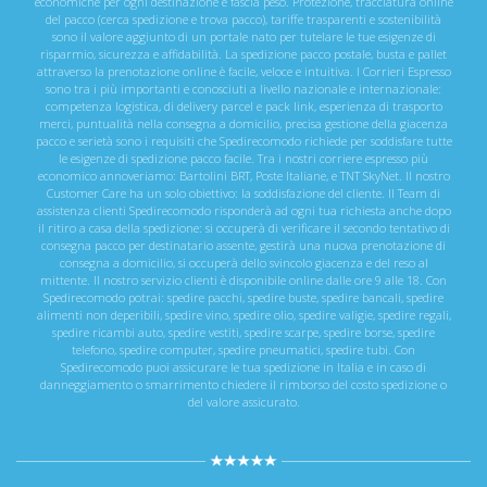
economiche per ogni destinazione e fascia peso. Protezione, tracciatura online
del pacco (cerca spedizione e trova pacco), tariffe trasparenti e sostenibilità
sono il valore aggiunto di un portale nato per tutelare le tue esigenze di
risparmio, sicurezza e affidabilità. La spedizione pacco postale, busta e pallet
attraverso la prenotazione online è facile, veloce e intuitiva. I Corrieri Espresso
sono tra i più importanti e conosciuti a livello nazionale e internazionale:
competenza logistica, di delivery parcel e pack link, esperienza di trasporto
merci, puntualità nella consegna a domicilio, precisa gestione della giacenza
pacco e serietà sono i requisiti che Spedirecomodo richiede per soddisfare tutte
le esigenze di spedizione pacco facile. Tra i nostri corriere espresso più
economico annoveriamo: Bartolini BRT, Poste Italiane, e TNT SkyNet. Il nostro
Customer Care ha un solo obiettivo: la soddisfazione del cliente. Il Team di
assistenza clienti Spedirecomodo risponderà ad ogni tua richiesta anche dopo
il ritiro a casa della spedizione: si occuperà di verificare il secondo tentativo di
consegna pacco per destinatario assente, gestirà una nuova prenotazione di
consegna a domicilio, si occuperà dello svincolo giacenza e del reso al
mittente. Il nostro servizio clienti è disponibile online dalle ore 9 alle 18. Con
Spedirecomodo potrai: spedire pacchi, spedire buste, spedire bancali, spedire
alimenti non deperibili, spedire vino, spedire olio, spedire valigie, spedire regali,
spedire ricambi auto, spedire vestiti, spedire scarpe, spedire borse, spedire
telefono, spedire computer, spedire pneumatici, spedire tubi. Con
Spedirecomodo puoi assicurare le tua spedizione in Italia e in caso di
danneggiamento o smarrimento chiedere il rimborso del costo spedizione o
del valore assicurato.