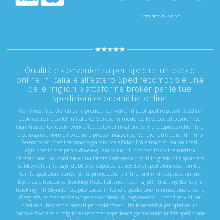
Versione: 2026.8.6.5
Qualità e convenienza per spedire un pacco
online in Italia e all’estero Spedirecomodo è una
delle migliori piattaforme broker per le tue
spedizioni economiche online
Con i nostri servizi chiari e prodotti convenienti puoi spedire pacchi, spedire
buste e spedire pallet in Italia ed Europa in modo facile veloce ed economico.
Ogni trasporto pacchi viene effettuato dal migliore corriere espresso che ritira
e consegna a domicilio oppure presso i negozi convenzionati e punti di ritiro
Fermopoint. Spedirecomodo garantisce affidabilità e tracciatura online di
ogni spedizione pacco dove e quando vuoi. Il nostro sito online mette a
disposizione una cordiale e qualificata assistenza clienti in grado di rispondere
subito e chiarire ogni dubbio ed esigenza su servizi di spedizione economica,
tariffe spedizioni convenienti, prenotazione ritiro, ordini di acquisto online,
logistica e trasporto, tracking Poste Italiane, tracking BRT, tracking Bartolini,
tracking TNT Skynet,, recapito pacco in Italia e spedizione internazionale, zone
disagiate, come spedire un pacco e sistemi di pagamento. I nostri servizi per
spedire subito sono pensati per soddisfare tutte le necessità per spedire un
pacco e favorire la migliore customer experience garantendo tariffe spedizione