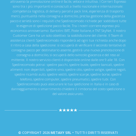
attraverso la prenotazione online è facile, veloce e intuitiva. I Corrieri Espresso
sono tra i più importanti e conosciuti a livello nazionale e internazionale:
competenza logistica, di delivery parcel e pack link, esperienza di trasporto
merci, puntualità nella consegna a domicilio, precisa gestione della giacenza
pacco e serietà sono i requisiti che Spedirecomodo richiede per soddisfare tutte
le esigenze di spedizione pacco facile. Tra i nostri corriere espresso più
economico annoveriamo: Bartolini BRT, Poste Italiane, e TNT SkyNet. Il nostro
Customer Care ha un solo obiettivo: la soddisfazione del cliente. Il Team di
assistenza clienti Spedirecomodo risponderà ad ogni tua richiesta anche dopo
il ritiro a casa della spedizione: si occuperà di verificare il secondo tentativo di
consegna pacco per destinatario assente, gestirà una nuova prenotazione di
consegna a domicilio, si occuperà dello svincolo giacenza e del reso al
mittente. Il nostro servizio clienti è disponibile online dalle ore 9 alle 18. Con
Spedirecomodo potrai: spedire pacchi, spedire buste, spedire bancali, spedire
alimenti non deperibili, spedire vino, spedire olio, spedire valigie, spedire regali,
spedire ricambi auto, spedire vestiti, spedire scarpe, spedire borse, spedire
telefono, spedire computer, spedire pneumatici, spedire tubi. Con
Spedirecomodo puoi assicurare le tua spedizione in Italia e in caso di
danneggiamento o smarrimento chiedere il rimborso del costo spedizione o
del valore assicurato.
© COPYRIGHT 2026
METAXY SRL
• TUTTI I DIRITTI RISERVATI