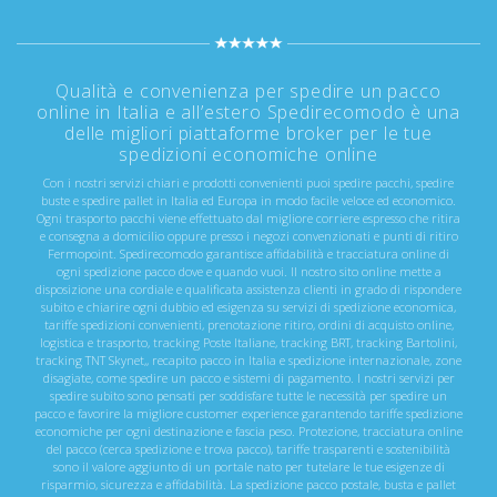
Qualità e convenienza per spedire un pacco
online in Italia e all’estero Spedirecomodo è una
delle migliori piattaforme broker per le tue
spedizioni economiche online
Con i nostri servizi chiari e prodotti convenienti puoi spedire pacchi, spedire
buste e spedire pallet in Italia ed Europa in modo facile veloce ed economico.
Ogni trasporto pacchi viene effettuato dal migliore corriere espresso che ritira
e consegna a domicilio oppure presso i negozi convenzionati e punti di ritiro
Fermopoint. Spedirecomodo garantisce affidabilità e tracciatura online di
ogni spedizione pacco dove e quando vuoi. Il nostro sito online mette a
disposizione una cordiale e qualificata assistenza clienti in grado di rispondere
subito e chiarire ogni dubbio ed esigenza su servizi di spedizione economica,
tariffe spedizioni convenienti, prenotazione ritiro, ordini di acquisto online,
logistica e trasporto, tracking Poste Italiane, tracking BRT, tracking Bartolini,
tracking TNT Skynet,, recapito pacco in Italia e spedizione internazionale, zone
disagiate, come spedire un pacco e sistemi di pagamento. I nostri servizi per
spedire subito sono pensati per soddisfare tutte le necessità per spedire un
pacco e favorire la migliore customer experience garantendo tariffe spedizione
economiche per ogni destinazione e fascia peso. Protezione, tracciatura online
del pacco (cerca spedizione e trova pacco), tariffe trasparenti e sostenibilità
sono il valore aggiunto di un portale nato per tutelare le tue esigenze di
risparmio, sicurezza e affidabilità. La spedizione pacco postale, busta e pallet