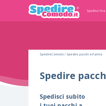
Spedisci Ora
SpedireComodo
/
Spedire pacchi a Parma
Spedire pacc
Spedisci subito
i tuoi pacchi a