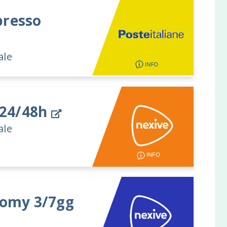
resso
ale
 24/48h
ale
omy 3/7gg