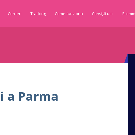
Corrieri
Tracking
Come funziona
Consigli utili
Ecomm
hi a Parma