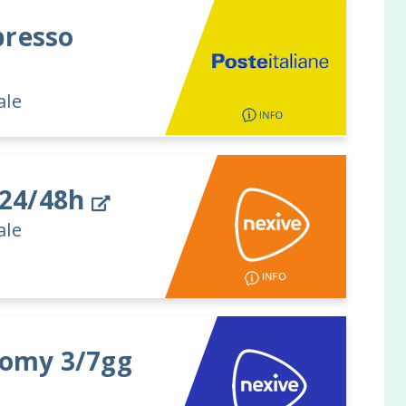
resso
ale
 24/48h
ale
omy 3/7gg