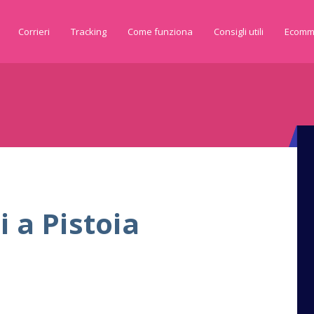
Corrieri
Tracking
Come funziona
Consigli utili
Ecomm
 a Pistoia