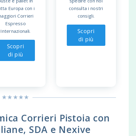
buste e pallet in
spedire con noi
utta Europa con i
consulta i nostri
aggiori Corrieri
consigli.
Espresso
Scopri
Internazionali.
di più
Scopri
di più
ica Corrieri Pistoia con
taliane, SDA e Nexive