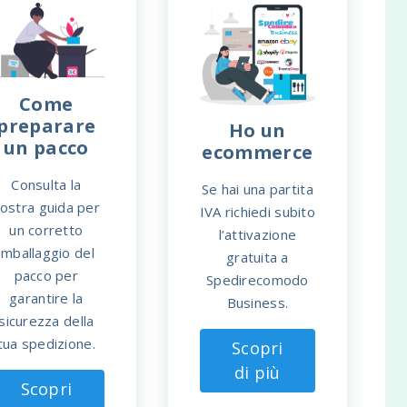
Come
preparare
Ho un
un pacco
ecommerce
Consulta la
Se hai una partita
ostra guida per
IVA richiedi subito
un corretto
l’attivazione
imballaggio del
gratuita a
pacco per
Spedirecomodo
garantire la
Business.
sicurezza della
tua spedizione.
Scopri
di più
Scopri