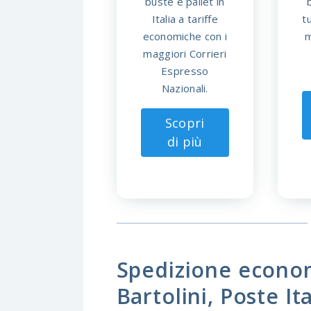
buste e pallet in
Italia a tariffe
t
economiche con i
m
maggiori Corrieri
Espresso
Nazionali.
Scopri
di più
Spedizione econom
Bartolini, Poste I