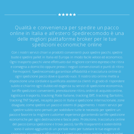
Qualità e convenienza per spedire un pacco
online in Italia e all’estero Spedirecomodo è una
delle migliori piattaforme broker per le tue
spedizioni economiche online
Con i nostri servizi chiari e prodotti convenienti puoi spedire pacchi, spedire
buste e spedire pallet in Italia ed Europa in modo facile veloce ed economico.
Ogni trasporto pacchi viene effettuato dal migliore corriere espresso che ritira
e consegna a domicilio oppure presso i negozi convenzionati e punti di ritiro
Fermopoint. Spedirecomodo garantisce affidabilità e tracciatura online di
ogni spedizione pacco dove e quando vuoi. Il nostro sito online mette a
disposizione una cordiale e qualificata assistenza clienti in grado di rispondere
subito e chiarire ogni dubbio ed esigenza su servizi di spedizione economica,
tariffe spedizioni convenienti, prenotazione ritiro, ordini di acquisto online,
logistica e trasporto, tracking Poste Italiane, tracking BRT, tracking Bartolini,
tracking TNT Skynet,, recapito pacco in Italia e spedizione internazionale, zone
disagiate, come spedire un pacco e sistemi di pagamento. I nostri servizi per
spedire subito sono pensati per soddisfare tutte le necessità per spedire un
pacco e favorire la migliore customer experience garantendo tariffe spedizione
economiche per ogni destinazione e fascia peso. Protezione, tracciatura online
del pacco (cerca spedizione e trova pacco), tariffe trasparenti e sostenibilità
sono il valore aggiunto di un portale nato per tutelare le tue esigenze di
risparmio, sicurezza e affidabilità. La spedizione pacco postale, busta e pallet