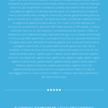
attraverso la prenotazione online è facile, veloce e intuitiva. I Corrieri Espresso
sono tra i più importanti e conosciuti a livello nazionale e internazionale:
competenza logistica, di delivery parcel e pack link, esperienza di trasporto
merci, puntualità nella consegna a domicilio, precisa gestione della giacenza
pacco e serietà sono i requisiti che Spedirecomodo richiede per soddisfare tutte
le esigenze di spedizione pacco facile. Tra i nostri corriere espresso più
economico annoveriamo: Bartolini BRT, Poste Italiane, e TNT SkyNet. Il nostro
Customer Care ha un solo obiettivo: la soddisfazione del cliente. Il Team di
assistenza clienti Spedirecomodo risponderà ad ogni tua richiesta anche dopo
il ritiro a casa della spedizione: si occuperà di verificare il secondo tentativo di
consegna pacco per destinatario assente, gestirà una nuova prenotazione di
consegna a domicilio, si occuperà dello svincolo giacenza e del reso al
mittente. Il nostro servizio clienti è disponibile online dalle ore 9 alle 18. Con
Spedirecomodo potrai: spedire pacchi, spedire buste, spedire bancali, spedire
alimenti non deperibili, spedire vino, spedire olio, spedire valigie, spedire regali,
spedire ricambi auto, spedire vestiti, spedire scarpe, spedire borse, spedire
telefono, spedire computer, spedire pneumatici, spedire tubi. Con
Spedirecomodo puoi assicurare le tua spedizione in Italia e in caso di
danneggiamento o smarrimento chiedere il rimborso del costo spedizione o
del valore assicurato.
© COPYRIGHT 2026
METAXY SRL
• TUTTI I DIRITTI RISERVATI