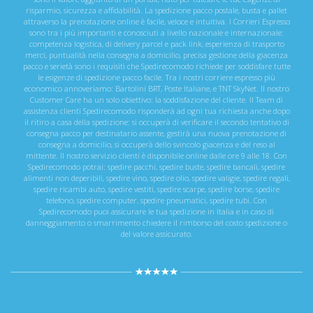
risparmio, sicurezza e affidabilità. La spedizione pacco postale, busta e pallet
attraverso la prenotazione online è facile, veloce e intuitiva. I Corrieri Espresso
sono tra i più importanti e conosciuti a livello nazionale e internazionale:
competenza logistica, di delivery parcel e pack link, esperienza di trasporto
merci, puntualità nella consegna a domicilio, precisa gestione della giacenza
pacco e serietà sono i requisiti che Spedirecomodo richiede per soddisfare tutte
le esigenze di spedizione pacco facile. Tra i nostri corriere espresso più
economico annoveriamo: Bartolini BRT, Poste Italiane, e TNT SkyNet. Il nostro
Customer Care ha un solo obiettivo: la soddisfazione del cliente. Il Team di
assistenza clienti Spedirecomodo risponderà ad ogni tua richiesta anche dopo
il ritiro a casa della spedizione: si occuperà di verificare il secondo tentativo di
consegna pacco per destinatario assente, gestirà una nuova prenotazione di
consegna a domicilio, si occuperà dello svincolo giacenza e del reso al
mittente. Il nostro servizio clienti è disponibile online dalle ore 9 alle 18. Con
Spedirecomodo potrai: spedire pacchi, spedire buste, spedire bancali, spedire
alimenti non deperibili, spedire vino, spedire olio, spedire valigie, spedire regali,
spedire ricambi auto, spedire vestiti, spedire scarpe, spedire borse, spedire
telefono, spedire computer, spedire pneumatici, spedire tubi. Con
Spedirecomodo puoi assicurare le tua spedizione in Italia e in caso di
danneggiamento o smarrimento chiedere il rimborso del costo spedizione o
del valore assicurato.