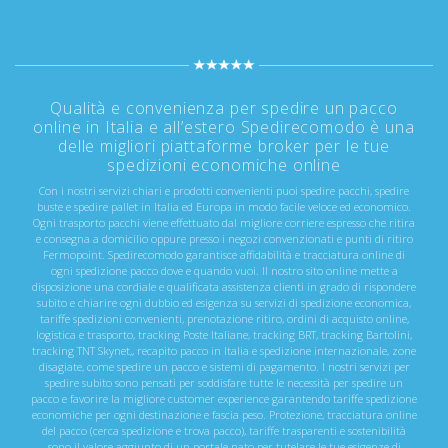
Qualità e convenienza per spedire un pacco
online in Italia e all’estero Spedirecomodo è una
delle migliori piattaforme broker per le tue
spedizioni economiche online
Con i nostri servizi chiari e prodotti convenienti puoi spedire pacchi, spedire
buste e spedire pallet in Italia ed Europa in modo facile veloce ed economico.
Ogni trasporto pacchi viene effettuato dal migliore corriere espresso che ritira
e consegna a domicilio oppure presso i negozi convenzionati e punti di ritiro
Fermopoint. Spedirecomodo garantisce affidabilità e tracciatura online di
ogni spedizione pacco dove e quando vuoi. Il nostro sito online mette a
disposizione una cordiale e qualificata assistenza clienti in grado di rispondere
subito e chiarire ogni dubbio ed esigenza su servizi di spedizione economica,
tariffe spedizioni convenienti, prenotazione ritiro, ordini di acquisto online,
logistica e trasporto, tracking Poste Italiane, tracking BRT, tracking Bartolini,
tracking TNT Skynet,, recapito pacco in Italia e spedizione internazionale, zone
disagiate, come spedire un pacco e sistemi di pagamento. I nostri servizi per
spedire subito sono pensati per soddisfare tutte le necessità per spedire un
pacco e favorire la migliore customer experience garantendo tariffe spedizione
economiche per ogni destinazione e fascia peso. Protezione, tracciatura online
del pacco (cerca spedizione e trova pacco), tariffe trasparenti e sostenibilità
sono il valore aggiunto di un portale nato per tutelare le tue esigenze di