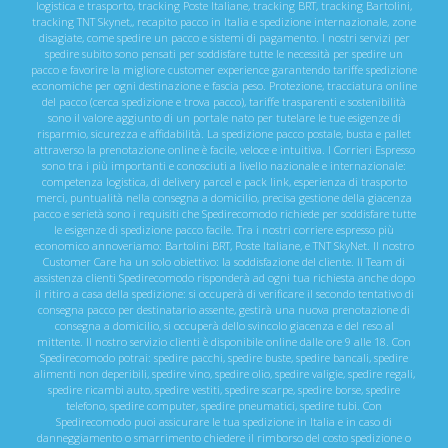
logistica e trasporto, tracking Poste Italiane, tracking BRT, tracking Bartolini,
tracking TNT Skynet,, recapito pacco in Italia e spedizione internazionale, zone
disagiate, come spedire un pacco e sistemi di pagamento. I nostri servizi per
spedire subito sono pensati per soddisfare tutte le necessità per spedire un
pacco e favorire la migliore customer experience garantendo tariffe spedizione
economiche per ogni destinazione e fascia peso. Protezione, tracciatura online
del pacco (cerca spedizione e trova pacco), tariffe trasparenti e sostenibilità
sono il valore aggiunto di un portale nato per tutelare le tue esigenze di
risparmio, sicurezza e affidabilità. La spedizione pacco postale, busta e pallet
attraverso la prenotazione online è facile, veloce e intuitiva. I Corrieri Espresso
sono tra i più importanti e conosciuti a livello nazionale e internazionale:
competenza logistica, di delivery parcel e pack link, esperienza di trasporto
merci, puntualità nella consegna a domicilio, precisa gestione della giacenza
pacco e serietà sono i requisiti che Spedirecomodo richiede per soddisfare tutte
le esigenze di spedizione pacco facile. Tra i nostri corriere espresso più
economico annoveriamo: Bartolini BRT, Poste Italiane, e TNT SkyNet. Il nostro
Customer Care ha un solo obiettivo: la soddisfazione del cliente. Il Team di
assistenza clienti Spedirecomodo risponderà ad ogni tua richiesta anche dopo
il ritiro a casa della spedizione: si occuperà di verificare il secondo tentativo di
consegna pacco per destinatario assente, gestirà una nuova prenotazione di
consegna a domicilio, si occuperà dello svincolo giacenza e del reso al
mittente. Il nostro servizio clienti è disponibile online dalle ore 9 alle 18. Con
Spedirecomodo potrai: spedire pacchi, spedire buste, spedire bancali, spedire
alimenti non deperibili, spedire vino, spedire olio, spedire valigie, spedire regali,
spedire ricambi auto, spedire vestiti, spedire scarpe, spedire borse, spedire
telefono, spedire computer, spedire pneumatici, spedire tubi. Con
Spedirecomodo puoi assicurare le tua spedizione in Italia e in caso di
danneggiamento o smarrimento chiedere il rimborso del costo spedizione o