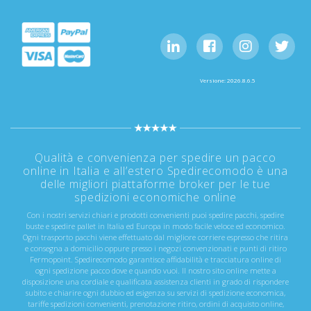
Versione: 2026.8.6.5
Qualità e convenienza per spedire un pacco
online in Italia e all’estero Spedirecomodo è una
delle migliori piattaforme broker per le tue
spedizioni economiche online
Con i nostri servizi chiari e prodotti convenienti puoi spedire pacchi, spedire
buste e spedire pallet in Italia ed Europa in modo facile veloce ed economico.
Ogni trasporto pacchi viene effettuato dal migliore corriere espresso che ritira
e consegna a domicilio oppure presso i negozi convenzionati e punti di ritiro
Fermopoint. Spedirecomodo garantisce affidabilità e tracciatura online di
ogni spedizione pacco dove e quando vuoi. Il nostro sito online mette a
disposizione una cordiale e qualificata assistenza clienti in grado di rispondere
subito e chiarire ogni dubbio ed esigenza su servizi di spedizione economica,
tariffe spedizioni convenienti, prenotazione ritiro, ordini di acquisto online,