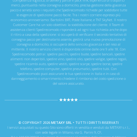
competenza logistica, di delivery parcel e pack link, esperienza di trasporto
merci, puntualità nella consegna a domicilio, precisa gestione della giacenza
pacco e serietà sono i requisiti che Spedirecomodo richiede per soddisfare tutte
le esigenze di spedizione pacco facile. Tra i nostri corriere espresso più
economico annoveriamo: Bartolini BRT, Poste Italiane, e TNT SkyNet. Il nostro
Customer Care ha un solo obiettivo: la soddisfazione del cliente. Il Team di
assistenza clienti Spedirecomodo risponderà ad ogni tua richiesta anche dopo
il ritiro a casa della spedizione: si occuperà di verificare il secondo tentativo di
consegna pacco per destinatario assente, gestirà una nuova prenotazione di
consegna a domicilio, si occuperà dello svincolo giacenza e del reso al
mittente. Il nostro servizio clienti è disponibile online dalle ore 9 alle 18. Con
Spedirecomodo potrai: spedire pacchi, spedire buste, spedire bancali, spedire
alimenti non deperibili, spedire vino, spedire olio, spedire valigie, spedire regali,
spedire ricambi auto, spedire vestiti, spedire scarpe, spedire borse, spedire
telefono, spedire computer, spedire pneumatici, spedire tubi. Con
Spedirecomodo puoi assicurare le tua spedizione in Italia e in caso di
danneggiamento o smarrimento chiedere il rimborso del costo spedizione o
del valore assicurato.
© COPYRIGHT 2026
METAXY SRL
• TUTTI I DIRITTI RISERVATI
I servizi acquistati su questo Sito sono offerti in vendita e venduti da METAXY s.r.l.,
con sede legale in Milano, via G. Parini 9, CF,