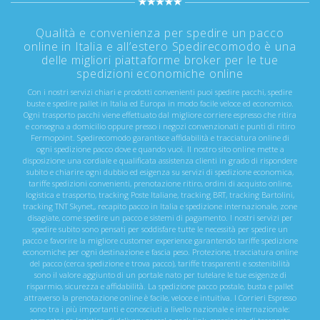
Qualità e convenienza per spedire un pacco
online in Italia e all’estero Spedirecomodo è una
delle migliori piattaforme broker per le tue
spedizioni economiche online
Con i nostri servizi chiari e prodotti convenienti puoi spedire pacchi, spedire
buste e spedire pallet in Italia ed Europa in modo facile veloce ed economico.
Ogni trasporto pacchi viene effettuato dal migliore corriere espresso che ritira
e consegna a domicilio oppure presso i negozi convenzionati e punti di ritiro
Fermopoint. Spedirecomodo garantisce affidabilità e tracciatura online di
ogni spedizione pacco dove e quando vuoi. Il nostro sito online mette a
disposizione una cordiale e qualificata assistenza clienti in grado di rispondere
subito e chiarire ogni dubbio ed esigenza su servizi di spedizione economica,
tariffe spedizioni convenienti, prenotazione ritiro, ordini di acquisto online,
logistica e trasporto, tracking Poste Italiane, tracking BRT, tracking Bartolini,
tracking TNT Skynet,, recapito pacco in Italia e spedizione internazionale, zone
disagiate, come spedire un pacco e sistemi di pagamento. I nostri servizi per
spedire subito sono pensati per soddisfare tutte le necessità per spedire un
pacco e favorire la migliore customer experience garantendo tariffe spedizione
economiche per ogni destinazione e fascia peso. Protezione, tracciatura online
del pacco (cerca spedizione e trova pacco), tariffe trasparenti e sostenibilità
sono il valore aggiunto di un portale nato per tutelare le tue esigenze di
risparmio, sicurezza e affidabilità. La spedizione pacco postale, busta e pallet
attraverso la prenotazione online è facile, veloce e intuitiva. I Corrieri Espresso
sono tra i più importanti e conosciuti a livello nazionale e internazionale: