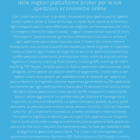
delle migliori piattaforme broker per le tue
spedizioni economiche online
Con i nostri servizi chiari e prodotti convenienti puoi spedire pacchi, spedire
buste e spedire pallet in Italia ed Europa in modo facile veloce ed economico.
Ogni trasporto pacchi viene effettuato dal migliore corriere espresso che ritira
e consegna a domicilio oppure presso i negozi convenzionati e punti di ritiro
Fermopoint. Spedirecomodo garantisce affidabilità e tracciatura online di
ogni spedizione pacco dove e quando vuoi. Il nostro sito online mette a
disposizione una cordiale e qualificata assistenza clienti in grado di rispondere
subito e chiarire ogni dubbio ed esigenza su servizi di spedizione economica,
tariffe spedizioni convenienti, prenotazione ritiro, ordini di acquisto online,
logistica e trasporto, tracking Poste Italiane, tracking BRT, tracking Bartolini,
tracking TNT Skynet,, recapito pacco in Italia e spedizione internazionale, zone
disagiate, come spedire un pacco e sistemi di pagamento. I nostri servizi per
spedire subito sono pensati per soddisfare tutte le necessità per spedire un
pacco e favorire la migliore customer experience garantendo tariffe spedizione
economiche per ogni destinazione e fascia peso. Protezione, tracciatura online
del pacco (cerca spedizione e trova pacco), tariffe trasparenti e sostenibilità
sono il valore aggiunto di un portale nato per tutelare le tue esigenze di
risparmio, sicurezza e affidabilità. La spedizione pacco postale, busta e pallet
attraverso la prenotazione online è facile, veloce e intuitiva. I Corrieri Espresso
sono tra i più importanti e conosciuti a livello nazionale e internazionale:
competenza logistica, di delivery parcel e pack link, esperienza di trasporto
merci, puntualità nella consegna a domicilio, precisa gestione della giacenza
pacco e serietà sono i requisiti che Spedirecomodo richiede per soddisfare tutte
le esigenze di spedizione pacco facile. Tra i nostri corriere espresso più
economico annoveriamo: Bartolini BRT, Poste Italiane, e TNT SkyNet. Il nostro