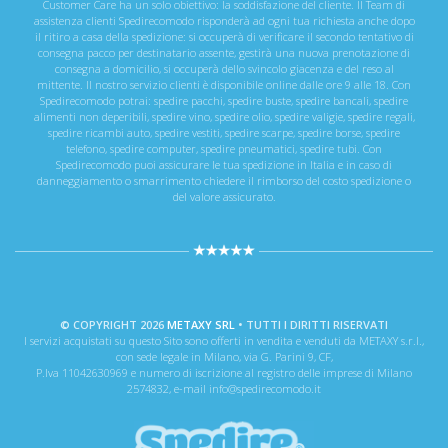
Customer Care ha un solo obiettivo: la soddisfazione del cliente. Il Team di
assistenza clienti Spedirecomodo risponderà ad ogni tua richiesta anche dopo
il ritiro a casa della spedizione: si occuperà di verificare il secondo tentativo di
consegna pacco per destinatario assente, gestirà una nuova prenotazione di
consegna a domicilio, si occuperà dello svincolo giacenza e del reso al
mittente. Il nostro servizio clienti è disponibile online dalle ore 9 alle 18. Con
Spedirecomodo potrai: spedire pacchi, spedire buste, spedire bancali, spedire
alimenti non deperibili, spedire vino, spedire olio, spedire valigie, spedire regali,
spedire ricambi auto, spedire vestiti, spedire scarpe, spedire borse, spedire
telefono, spedire computer, spedire pneumatici, spedire tubi. Con
Spedirecomodo puoi assicurare le tua spedizione in Italia e in caso di
danneggiamento o smarrimento chiedere il rimborso del costo spedizione o
del valore assicurato.
© COPYRIGHT 2026
METAXY SRL
• TUTTI I DIRITTI RISERVATI
I servizi acquistati su questo Sito sono offerti in vendita e venduti da METAXY s.r.l.,
con sede legale in Milano, via G. Parini 9, CF,
P.Iva 11042630969 e numero di iscrizione al registro delle imprese di Milano
2574832, e-mail info@spedirecomodo.it