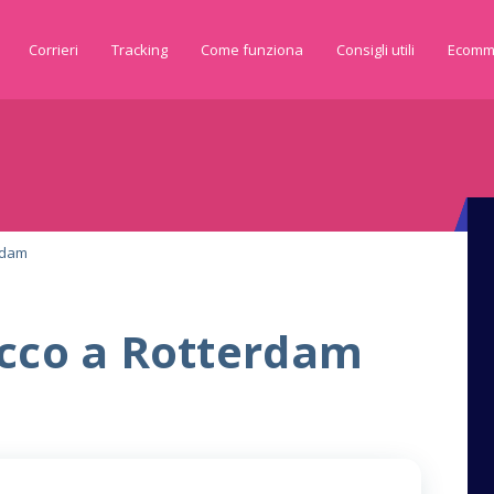
Corrieri
Tracking
Come funziona
Consigli utili
Ecomm
rdam
acco a Rotterdam