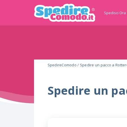
Spedisci Ora
SpedireComodo
/
Spedire un pacco a Rotte
Spedire un p