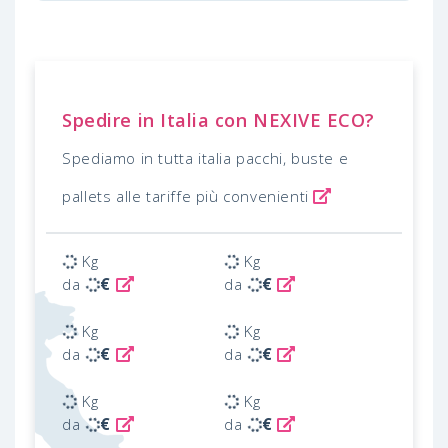
Spedire in Italia con NEXIVE ECO?
Spediamo in tutta italia pacchi, buste e
pallets alle tariffe più convenienti
Kg
Kg
€
€
da
da
Kg
Kg
€
€
da
da
Kg
Kg
€
€
da
da