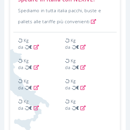
Spediamo in tutta italia pacchi, buste e
pallets alle tariffe più convenienti
Kg
Kg
€
€
da
da
Kg
Kg
€
€
da
da
Kg
Kg
€
€
da
da
Kg
Kg
€
€
da
da