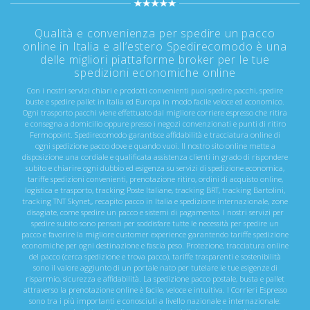
Qualità e convenienza per spedire un pacco
online in Italia e all’estero Spedirecomodo è una
delle migliori piattaforme broker per le tue
spedizioni economiche online
Con i nostri servizi chiari e prodotti convenienti puoi spedire pacchi, spedire
buste e spedire pallet in Italia ed Europa in modo facile veloce ed economico.
Ogni trasporto pacchi viene effettuato dal migliore corriere espresso che ritira
e consegna a domicilio oppure presso i negozi convenzionati e punti di ritiro
Fermopoint. Spedirecomodo garantisce affidabilità e tracciatura online di
ogni spedizione pacco dove e quando vuoi. Il nostro sito online mette a
disposizione una cordiale e qualificata assistenza clienti in grado di rispondere
subito e chiarire ogni dubbio ed esigenza su servizi di spedizione economica,
tariffe spedizioni convenienti, prenotazione ritiro, ordini di acquisto online,
logistica e trasporto, tracking Poste Italiane, tracking BRT, tracking Bartolini,
tracking TNT Skynet,, recapito pacco in Italia e spedizione internazionale, zone
disagiate, come spedire un pacco e sistemi di pagamento. I nostri servizi per
spedire subito sono pensati per soddisfare tutte le necessità per spedire un
pacco e favorire la migliore customer experience garantendo tariffe spedizione
economiche per ogni destinazione e fascia peso. Protezione, tracciatura online
del pacco (cerca spedizione e trova pacco), tariffe trasparenti e sostenibilità
sono il valore aggiunto di un portale nato per tutelare le tue esigenze di
risparmio, sicurezza e affidabilità. La spedizione pacco postale, busta e pallet
attraverso la prenotazione online è facile, veloce e intuitiva. I Corrieri Espresso
sono tra i più importanti e conosciuti a livello nazionale e internazionale: