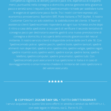
competenza logistica, di delivery parcel e pack link, esperienza di trasporto
merci, puntualità nella consegna a domicilio, precisa gestione della giacenza
pacco e serietà sono i requisiti che Spedirecomodo richiede per soddisfare tutte
le esigenze di spedizione pacco facile. Tra i nostri corriere espresso più
economico annoveriamo: Bartolini BRT, Poste Italiane, e TNT SkyNet. Il nostro
Customer Care ha un solo obiettivo: la soddisfazione del cliente. Il Team di
assistenza clienti Spedirecomodo risponderà ad ogni tua richiesta anche dopo
il ritiro a casa della spedizione: si occuperà di verificare il secondo tentativo di
consegna pacco per destinatario assente, gestirà una nuova prenotazione di
consegna a domicilio, si occuperà dello svincolo giacenza e del reso al
mittente. Il nostro servizio clienti è disponibile online dalle ore 9 alle 18. Con
Spedirecomodo potrai: spedire pacchi, spedire buste, spedire bancali, spedire
alimenti non deperibili, spedire vino, spedire olio, spedire valigie, spedire regali,
spedire ricambi auto, spedire vestiti, spedire scarpe, spedire borse, spedire
telefono, spedire computer, spedire pneumatici, spedire tubi. Con
Spedirecomodo puoi assicurare le tua spedizione in Italia e in caso di
danneggiamento o smarrimento chiedere il rimborso del costo spedizione o
del valore assicurato.
© COPYRIGHT 2026
METAXY SRL
• TUTTI I DIRITTI RISERVATI
I servizi acquistati su questo Sito sono offerti in vendita e venduti da METAXY s.r.l.,
con sede legale in Milano, via G. Parini 9, CF,