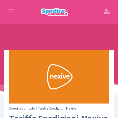
SpedireComodo
/
Tariffe Spedizioni Nexive