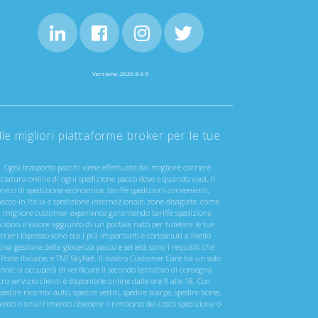
Versione: 2026.8.6.5
e migliori piattaforme broker per le tue
o. Ogni trasporto pacchi viene effettuato dal migliore corriere
cciatura online di ogni spedizione pacco dove e quando vuoi. Il
rvizi di spedizione economica, tariffe spedizioni convenienti,
 pacco in Italia e spedizione internazionale, zone disagiate, come
 la migliore customer experience garantendo tariffe spedizione
à sono il valore aggiunto di un portale nato per tutelare le tue
orrieri Espresso sono tra i più importanti e conosciuti a livello
isa gestione della giacenza pacco e serietà sono i requisiti che
 Poste Italiane, e TNT SkyNet. Il nostro Customer Care ha un solo
ione: si occuperà di verificare il secondo tentativo di consegna
 servizio clienti è disponibile online dalle ore 9 alle 18. Con
pedire ricambi auto, spedire vestiti, spedire scarpe, spedire borse,
amento o smarrimento chiedere il rimborso del costo spedizione o