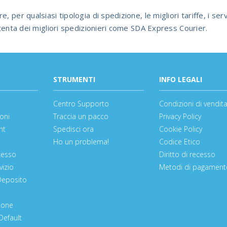
per qualsiasi tipologia di spedizione, le migliori tariffe, i servi
ttenta dei migliori spedizionieri come SDA Express Courier.
STRUMENTI
INFO LEGALI
Centro Supporto
Condizioni di vendit
oni
Traccia un pacco
Privacy Policy
nt
Spedisci ora
Cookie Policy
Ho un problema!
Codice Etico
cesso
Diritto di recesso
vizio
Metodi di pagament
Deposito
ione
Default