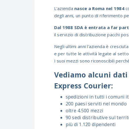
L’azienda
nasce a Roma nel 1984
co
degli anni, un punto di riferimento per 
Dal 1988 SDA è entrata a far par
il servizio di distribuzione pacchi post
Negli ultimi anni l’azienda è cresciut
e per tutte le attività legate al sett
I suoi mezzi sono riconoscibili perché
Vediamo alcuni dati 
Express Courier:
spedizioni in tutti i comuni i
200 paesi serviti nel mondo
oltre 4.500 mezzi
90 sedi distributive sul terri
più di 1.120 dipendenti