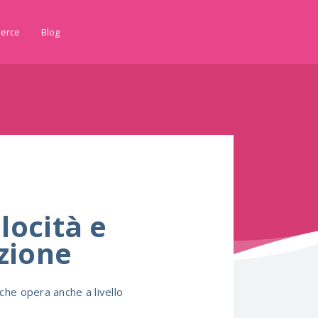
erce
Blog
locità e
izione
che opera anche a livello