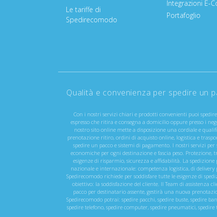
Integrazioni E
Le tariffe di
Portafoglio
Spedirecomodo
Qualità e convenienza per spedire un pa
Con i nostri servizi chiari e prodotti convenienti puoi spedir
espresso che ritira e consegna a domicilio oppure presso i neg
nostro sito online mette a disposizione una cordiale e qualif
prenotazione ritiro, ordini di acquisto online, logistica e trasp
spedire un pacco e sistemi di pagamento. I nostri servizi per
economiche per ogni destinazione e fascia peso. Protezione, tra
esigenze di risparmio, sicurezza e affidabilità. La spedizione p
nazionale e internazionale: competenza logistica, di delivery p
Spedirecomodo richiede per soddisfare tutte le esigenze di spedi
obiettivo: la soddisfazione del cliente. Il Team di assistenza 
pacco per destinatario assente, gestirà una nuova prenotazione
Spedirecomodo potrai: spedire pacchi, spedire buste, spedire bancal
spedire telefono, spedire computer, spedire pneumatici, spedire