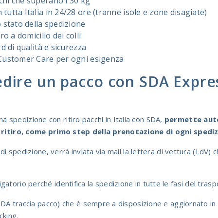
chi che superano i 30 kg
utta Italia in 24/28 ore (tranne isole e zone disagiate)
o stato della spedizione
ro a domicilio dei colli
rd di qualità e sicurezza
 Customer Care per ogni esigenza
edire un pacco con SDA Expre
na spedizione con ritiro pacchi in Italia con SDA,
permette auto
l ritiro, come primo step della prenotazione di ogni spedi
 di spedizione, verrà inviata via mail la lettera di vettura (LdV)
torio perché identifica la spedizione in tutte le fasi del trasp
(SDA traccia pacco) che è sempre a disposizione e aggiornato in 
cking.