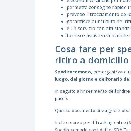
è economico anche per i pac
permette consegne rapide in t
prevede il tracciamento dell
garantisce puntualità nel riti
è un servizio con alti standa
fornisce assistenza tramite
Cosa fare per sp
ritiro a domicilio
Spedirecomodo
, per organizzare u
luogo, del giorno e dell’orario de
In seguito all’inserimento dell’ordine
pacco.
Questo documento di viaggio è obbliga
Inoltre serve per il Tracking online 
Spedirecomodo con i dati di SDA Tra