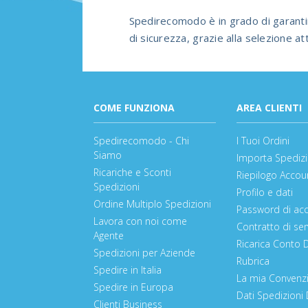
Spedirecomodo è in grado di garantire, 
di sicurezza, grazie alla selezione a
COME FUNZIONA
AREA CLIENTI
Spedirecomodo - Chi
I Tuoi Ordini
Siamo
Importa Spedizi
Ricariche e Sconti
Riepilogo Accou
Spedizioni
Profilo e dati
Ordine Multiplo Spedizioni
Password di ac
Lavora con noi come
Contratto di ser
Agente
Ricarica Conto 
Spedizioni per Aziende
Rubrica
Spedire in Italia
La mia Convenz
Spedire in Europa
Dati Spedizioni 
Clienti Business