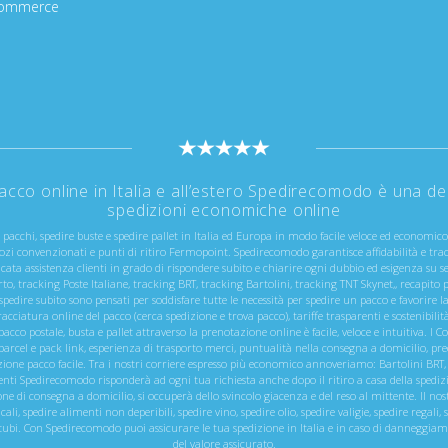
-Commerce
cco online in Italia e all’estero Spedirecomodo è una dell
spedizioni economiche online
e pacchi, spedire buste e spedire pallet in Italia ed Europa in modo facile veloce ed economic
ozi convenzionati e punti di ritiro Fermopoint. Spedirecomodo garantisce affidabilità e tra
icata assistenza clienti in grado di rispondere subito e chiarire ogni dubbio ed esigenza su se
orto, tracking Poste Italiane, tracking BRT, tracking Bartolini, tracking TNT Skynet,, recapito
 spedire subito sono pensati per soddisfare tutte le necessità per spedire un pacco e favorire
cciatura online del pacco (cerca spedizione e trova pacco), tariffe trasparenti e sostenibilit
acco postale, busta e pallet attraverso la prenotazione online è facile, veloce e intuitiva. I C
arcel e pack link, esperienza di trasporto merci, puntualità nella consegna a domicilio, prec
zione pacco facile. Tra i nostri corriere espresso più economico annoveriamo: Bartolini BRT,
clienti Spedirecomodo risponderà ad ogni tua richiesta anche dopo il ritiro a casa della spediz
 di consegna a domicilio, si occuperà dello svincolo giacenza e del reso al mittente. Il nostro
i, spedire alimenti non deperibili, spedire vino, spedire olio, spedire valigie, spedire regali, s
 tubi. Con Spedirecomodo puoi assicurare le tua spedizione in Italia e in caso di danneggi
del valore assicurato.