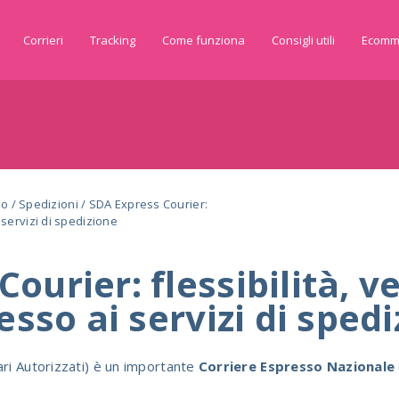
Corrieri
Tracking
Come funziona
Consigli utili
Ecomm
do
/
Spedizioni
/
SDA Express Courier:
i servizi di spedizione
ourier: flessibilità, ve
cesso ai servizi di sped
ari Autorizzati) è un importante
Corriere Espresso Nazionale