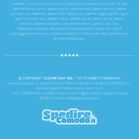
mittente. Il nostro servizio clienti è disponibile online dalle ore 9 alle 18. Con
Spedirecomodo potrai: spedire pacchi, spedire buste, spedire bancali, spedire
alimenti non deperibili, spedire vino, spedire olio, spedire valigie, spedire regali,
spedire ricambi auto, spedire vestiti, spedire scarpe, spedire borse, spedire
telefono, spedire computer, spedire pneumatici, spedire tubi. Con
Spedirecomodo puoi assicurare le tua spedizione in Italia e in caso di
danneggiamento o smarrimento chiedere il rimborso del costo spedizione o
del valore assicurato.
© COPYRIGHT 2026
METAXY SRL
• TUTTI I DIRITTI RISERVATI
I servizi acquistati su questo Sito sono offerti in vendita e venduti da METAXY s.r.l.,
con sede legale in Milano, via G. Parini 9, CF,
P.Iva 11042630969 e numero di iscrizione al registro delle imprese di Milano
2574832, e-mail info@spedirecomodo.it