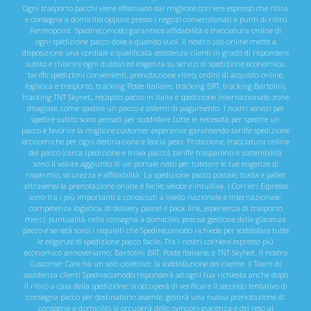
Ogni trasporto pacchi viene effettuato dal migliore corriere espresso che ritira
e consegna a domicilio oppure presso i negozi convenzionati e punti di ritiro
Fermopoint. Spedirecomodo garantisce affidabilità e tracciatura online di
ogni spedizione pacco dove e quando vuoi. Il nostro sito online mette a
disposizione una cordiale e qualificata assistenza clienti in grado di rispondere
subito e chiarire ogni dubbio ed esigenza su servizi di spedizione economica,
tariffe spedizioni convenienti, prenotazione ritiro, ordini di acquisto online,
logistica e trasporto, tracking Poste Italiane, tracking BRT, tracking Bartolini,
tracking TNT Skynet,, recapito pacco in Italia e spedizione internazionale, zone
disagiate, come spedire un pacco e sistemi di pagamento. I nostri servizi per
spedire subito sono pensati per soddisfare tutte le necessità per spedire un
pacco e favorire la migliore customer experience garantendo tariffe spedizione
economiche per ogni destinazione e fascia peso. Protezione, tracciatura online
del pacco (cerca spedizione e trova pacco), tariffe trasparenti e sostenibilità
sono il valore aggiunto di un portale nato per tutelare le tue esigenze di
risparmio, sicurezza e affidabilità. La spedizione pacco postale, busta e pallet
attraverso la prenotazione online è facile, veloce e intuitiva. I Corrieri Espresso
sono tra i più importanti e conosciuti a livello nazionale e internazionale:
competenza logistica, di delivery parcel e pack link, esperienza di trasporto
merci, puntualità nella consegna a domicilio, precisa gestione della giacenza
pacco e serietà sono i requisiti che Spedirecomodo richiede per soddisfare tutte
le esigenze di spedizione pacco facile. Tra i nostri corriere espresso più
economico annoveriamo: Bartolini BRT, Poste Italiane, e TNT SkyNet. Il nostro
Customer Care ha un solo obiettivo: la soddisfazione del cliente. Il Team di
assistenza clienti Spedirecomodo risponderà ad ogni tua richiesta anche dopo
il ritiro a casa della spedizione: si occuperà di verificare il secondo tentativo di
consegna pacco per destinatario assente, gestirà una nuova prenotazione di
consegna a domicilio, si occuperà dello svincolo giacenza e del reso al